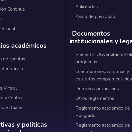
Solicitudes
ión Continua
Aviso de privacidad
s
 School
Documentos
institucionales y leg
cios académicos
Bienestar Universitario: Polí
n de cuentas
programas
 electrónico
Constituciones, reformas y
estatutos complementarios
 Virtual
Derechos pecuniarios
ro y Control
Otros reglamentos
os Virtuales
Reglamento académico de
Posgrado
ativas y políticas institucionales
ivas y políticas
Reglamento académico de