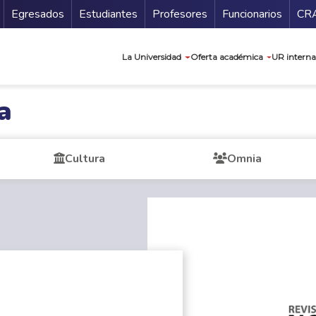
Secundario
Gu
Egresados
Estudiantes
Profesores
Funcionarios
CR
Navegación prin
La Universidad
Oferta académica
UR interna
a
Cultura
Omnia