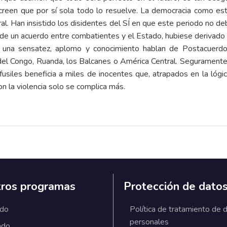
creen que por sí sola todo lo resuelve. La democracia como es
ral. Han insistido los disidentes del SÍ en que este periodo no d
a de un acuerdo entre combatientes y el Estado, hubiese derivado
una sensatez, aplomo y conocimiento hablan de Postacuerdo
 del Congo, Ruanda, los Balcanes o América Central. Seguramente
s fusiles beneficia a miles de inocentes que, atrapados en la ló
on la violencia solo se complica más.
ros programas
Protección de dato
ado
Política de tratamiento de 
personales
ado