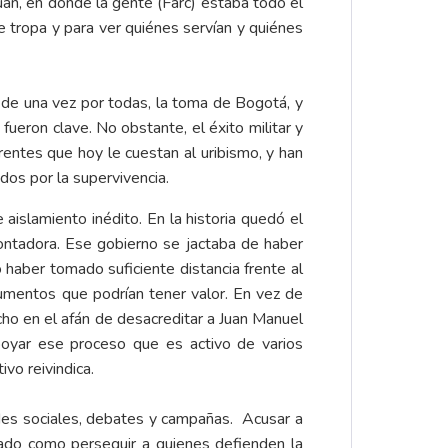
uán, en donde la gente (Farc) estaba todo el
e tropa y para ver quiénes servían y quiénes
a de una vez por todas, la toma de Bogotá, y
ueron clave. No obstante, el éxito militar y
rentes que hoy le cuestan al uribismo, y han
ados por la supervivencia.
aislamiento inédito. En la historia quedó el
ontadora. Ese gobierno se jactaba de haber
o haber tomado suficiente distancia frente al
rgumentos que podrían tener valor. En vez de
dicho en el afán de desacreditar a Juan Manuel
apoyar ese proceso que es activo de varios
ivo reivindica.
des sociales, debates y campañas. Acusar a
ado como perseguir a quienes defienden la