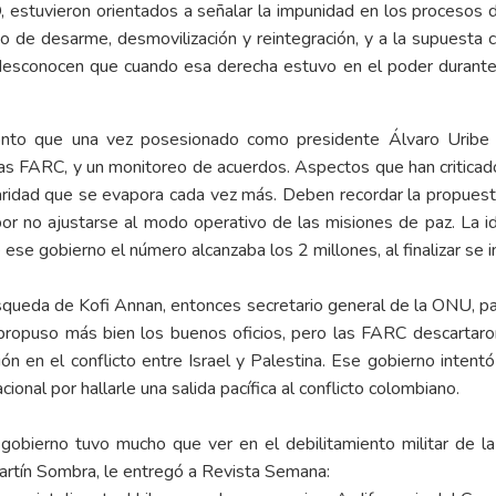
estuvieron orientados a señalar la impunidad en los procesos de
so de desarme, desmovilización y reintegración, y a la supuesta
esconocen que cuando esa derecha estuvo en el poder durante 8
onto que una vez posesionado como presidente Álvaro Uribe V
las FARC, y un monitoreo de acuerdos. Aspectos que han critica
ridad que se evapora cada vez más. Deben recordar la propuesta 
or no ajustarse al modo operativo de las misiones de paz. La id
ese gobierno el número alcanzaba los 2 millones, al finalizar se 
úsqueda de Kofi Annan, entonces secretario general de la ONU, p
 y propuso más bien los buenos oficios, pero las FARC descartaro
ión en el conflicto entre Israel y Palestina. Ese gobierno intent
ional por hallarle una salida pacífica al conflicto colombiano.
obierno tuvo mucho que ver en el debilitamiento militar de l
Martín Sombra, le entregó a Revista Semana: