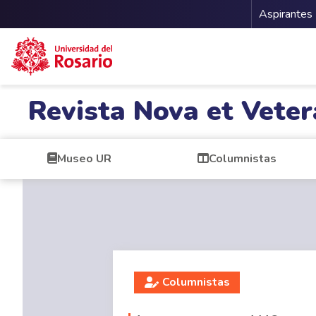
Menu 
Aspirantes
Pasar al contenido principal
Revista Nova et Veter
Museo UR
Columnistas
Columnistas