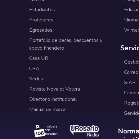
Estudiantes
Educac
Profesores
Idioma
Egresados
Winter
Portafolio de becas, descuentos y
Servi
apoyo financiero
Casa UR
Gestió
CRAI
Correo
Sedes
SIAR
Revista Nova et Vetera
Campus
Directorio institucional
Regist
Manual de marca
Servici
Trabaja
Norm
Normat
con
nosotros.