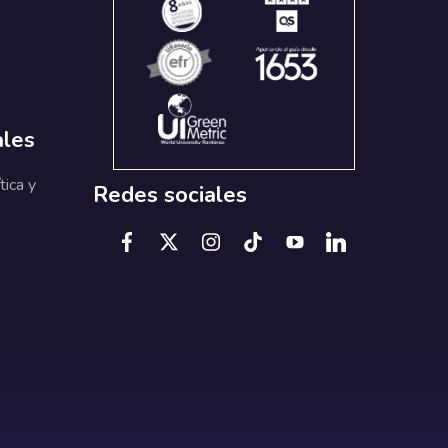
ales
tica y
Redes sociales