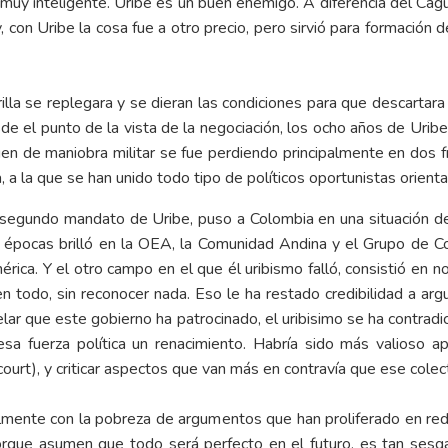
muy inteligente. Uribe es un buen enemigo. A diferencia del Cag
on Uribe la cosa fue a otro precio, pero sirvió para formación d
rilla se replegara y se dieran las condiciones para que descartar
e el punto de la vista de la negociación, los ocho años de Uribe f
gen de maniobra militar se fue perdiendo principalmente en dos f
, a la que se han unido todo tipo de políticos oportunistas orient
l segundo mandato de Uribe, puso a Colombia en una situación de 
s épocas brilló en la OEA, la Comunidad Andina y el Grupo de C
rica. Y el otro campo en el que él uribismo falló, consistió en n
en todo, sin reconocer nada. Eso le ha restado credibilidad a a
ntelar que este gobierno ha patrocinado, el uribisimo se ha contra
 esa fuerza política un renacimiento. Habría sido más valioso 
urt), y criticar aspectos que van más en contravía que ese colect
ialmente con la pobreza de argumentos que han proliferado en re
orque asumen que todo será perfecto en el futuro, es tan sesg