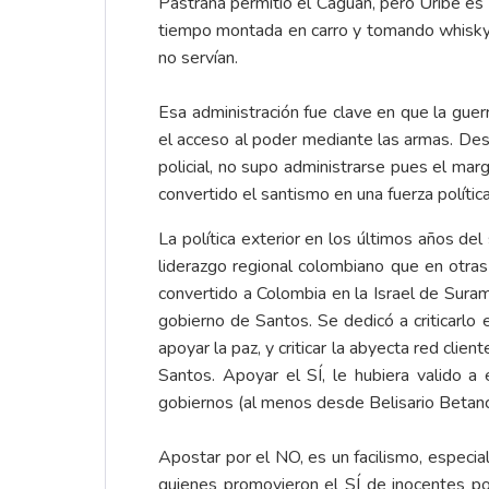
Pastrana permitió el Caguán, pero Uribe es 
tiempo montada en carro y tomando whisky, c
no servían.
Esa administración fue clave en que la guer
el acceso al poder mediante las armas. Desd
policial, no supo administrarse pues el mar
convertido el santismo en una fuerza política
La política exterior en los últimos años de
liderazgo regional colombiano que en otra
convertido a Colombia en la Israel de Suramé
gobierno de Santos. Se dedicó a criticarlo 
apoyar la paz, y criticar la abyecta red clie
Santos. Apoyar el SÍ, le hubiera valido a
gobiernos (al menos desde Belisario Betanco
Apostar por el NO, es un facilismo, espec
quienes promovieron el SÍ de inocentes p