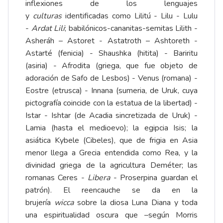
inflexiones de los lenguajes
y
culturas
identificadas como Lilitú - Lilu - Lulu
-
Ardat Lili
; babilónicos-cananitas-semitas Lilith -
Asheráh – Astoret - Astatroth – Ashtoreth -
Astarté (fenicia) - Shaushka (hitita) - Bariritu
(asiria) - Afrodita (griega, que fue objeto de
adoración de Safo de Lesbos) - Venus (romana) -
Eostre (etrusca) - Innana (sumeria, de Uruk, cuya
pictografía coincide con la estatua de la libertad) -
Istar - Ishtar (de Acadia sincretizada de Uruk) -
Lamia (hasta el medioevo); la egipcia Isis; la
asiática Kybele (Cibeles), que de frigia en Asia
menor llega a Grecia entendida como Rea, y la
divinidad griega de la agricultura Deméter; las
romanas Ceres -
Libera
- Proserpina guardan el
patrón). El reencauche se da en la
brujería
wicca
sobre la diosa Luna Diana y toda
una espiritualidad oscura que –según Morris