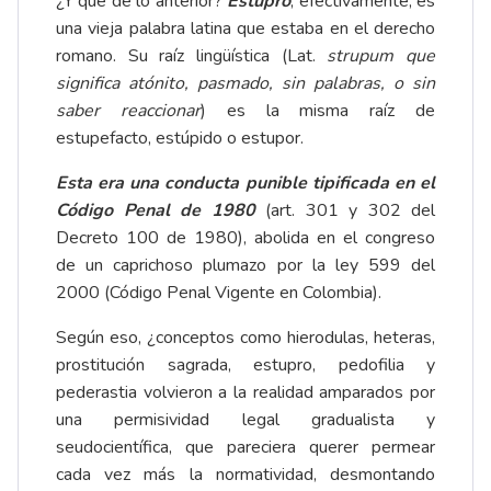
¿Y qué de lo anterior?
Estupro
, efectivamente, es
una vieja palabra latina que estaba en el derecho
romano. Su raíz lingüística (Lat.
strupum que
significa atónito, pasmado, sin palabras, o sin
saber reaccionar
) es la misma raíz de
estupefacto, estúpido o estupor.
Esta era una conducta punible tipificada en el
Código Penal de 1980
(art. 301 y 302 del
Decreto 100 de 1980), abolida en el congreso
de un caprichoso plumazo por la ley 599 del
2000 (Código Penal Vigente en Colombia).
Según eso, ¿conceptos como hierodulas, heteras,
prostitución sagrada, estupro, pedofilia y
pederastia volvieron a la realidad amparados por
una permisividad legal gradualista y
seudocientífica, que pareciera querer permear
cada vez más la normatividad, desmontando