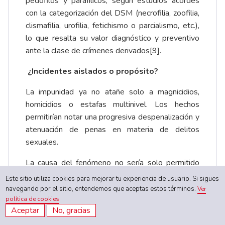
pedófilos y parafílicos, según estudios acordes
con la categorización del DSM (necrofilia, zoofilia,
clismafilia, urofilia, fetichismo o parcialismo, etc.),
lo que resalta su valor diagnóstico y preventivo
ante la clase de crímenes derivados
[9]
.
¿Incidentes aislados o propósito?
La impunidad ya no atañe solo a magnicidios,
homicidios o estafas multinivel. Los hechos
permitirían notar una progresiva despenalización y
atenuación de penas en materia de delitos
sexuales.
La causa del fenómeno no sería solo permitido
desde el legislativo. En indignante paradoja, el
Este sitio utiliza cookies para mejorar tu experiencia de usuario. Si sigues
director del máximo ente acusador, la Fiscalía en
navegando por el sitio, entendemos que aceptas estos términos.
Ver
política de cookies
Colombia, se apersonó, durante mayo, de
Aceptar
No, gracias
defender la
rebaja de penas a violadores de