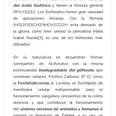
del ácido fosfórico
y tienen la fórmula general
RP(=O)(O)2. Los fosfonatos tienen gran variedad
de aplicaciones técnicas. Con la fórmula
(HO)2P(O)CH2NHCH2CO2H, este derivado de
la glicina, como bien señaló la periodista María
Isabel Rueda
[3]
, es uno de los herbicidas más
utilizados.
En la naturaleza
se encuentran formas
semejantes de
fosfonatos
con la misma
potencialidad
biodegradable del glifosato
, que
contienen enlaces Fósforo-Carbono (P-C) como
la
Fosfatidilcolina
(o Lecitina, un fosfolípido de
membrana celular indispensable para el
funcionamiento sanguíneo, preventivo de la colitis
ulcerosa y que contribuye al funcionamiento
del
sistema nervioso de animales y humanos
al
permitir la liberación de
Colina
, a su vez, un