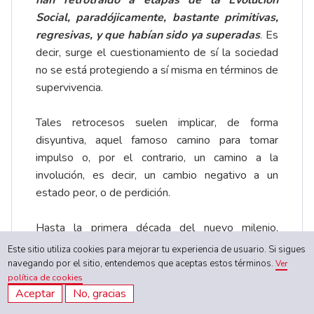
Social, paradójicamente, bastante primitivas,
regresivas, y que habían sido ya superadas
. Es
decir, surge el cuestionamiento de sí la sociedad
no se está protegiendo a sí misma en términos de
supervivencia.
Tales retrocesos suelen implicar, de forma
disyuntiva, aquel famoso camino para tomar
impulso o, por el contrario, un camino a la
involución, es decir, un cambio negativo a un
estado peor, o de perdición.
Hasta la primera década del nuevo milenio,
Colombia era un país asociado a la producción de
Este sitio utiliza cookies para mejorar tu experiencia de usuario. Si sigues
narcóticos. No era consumidor… Hoy los males se
navegando por el sitio, entendemos que aceptas estos términos.
Ver
política de cookies
conjugan. Las incrementadas personas co-
Aceptar
No, gracias
dependientes o adictas igual hacen parte de las