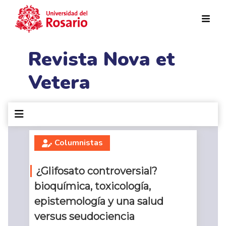
Pasar al contenido principal
Revista Nova et
Vetera
Columnistas
¿Glifosato controversial?
bioquímica, toxicología,
epistemología y una salud
versus seudociencia