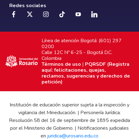
Redes sociales
Línea de atención Bogotá: (601) 297
0200
Calle 12C Nº 6-25 - Bogotá D.C.
Colombia
Términos de uso
|
PQRSDF (Registra
aquí: felicitaciones, quejas,
reclamos, sugerencias y derechos de
petición)
Institución de educación superior sujeta a la inspección y
vigilancia del Mineducación. | Personería Jurídica:
Resolución 58 del 16 de septiembre de 1895 expedida
por el Ministerio de Gobierno. | Notificaciones judiciales
en
juridica@urosario.edu.co