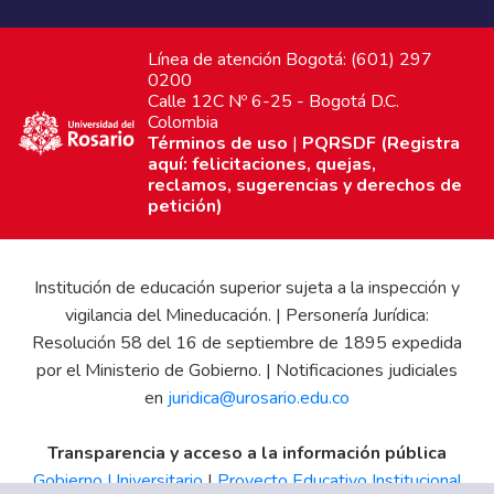
Línea de atención Bogotá: (601) 297
0200
Calle 12C Nº 6-25 - Bogotá D.C.
Colombia
Términos de uso
|
PQRSDF (Registra
aquí: felicitaciones, quejas,
reclamos, sugerencias y derechos de
petición)
Institución de educación superior sujeta a la inspección y
vigilancia del Mineducación. | Personería Jurídica:
Resolución 58 del 16 de septiembre de 1895 expedida
por el Ministerio de Gobierno. | Notificaciones judiciales
en
juridica@urosario.edu.co
Transparencia y acceso a la información pública
Gobierno Universitario
|
Proyecto Educativo Institucional