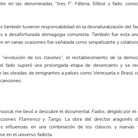
nte en las denominadas “tres f”: Fátima, fútbol y fado, con
s también tuvieron responsabilidad en la desnaturalización del fa
os a desafortunada demagogia comunista
.
También fue esta una
ien en varias ocasiones fue señalada como simpatizante y colabora
revolución de los claveles”, el restablecimiento de la democr
el fado superó una prolongada etapa de desencanto y se rec
las oleadas de inmigrantes a países como Venezuela o Brasil, cuy
canciones.
musical me llevó a descubrir el documental
Fados,
dirigido por el
ucciones
Flamenco
y
Tango.
La obra del director aragonés d
es influencias en una combinación de los clásicos y nuevas 
e en el universo fadista.