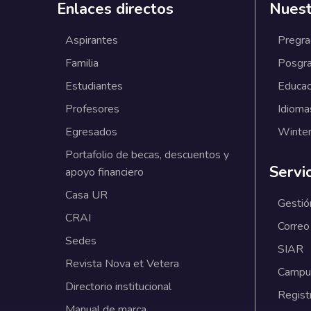
Enlaces directos
Nuest
Aspirantes
Pregr
Familia
Posgr
Estudiantes
Educac
Profesores
Idioma
Egresados
Winter
Portafolio de becas, descuentos y
Servi
apoyo financiero
Casa UR
Gestió
CRAI
Correo
Sedes
SIAR
Revista Nova et Vetera
Campus
Directorio institucional
Regist
Manual de marca