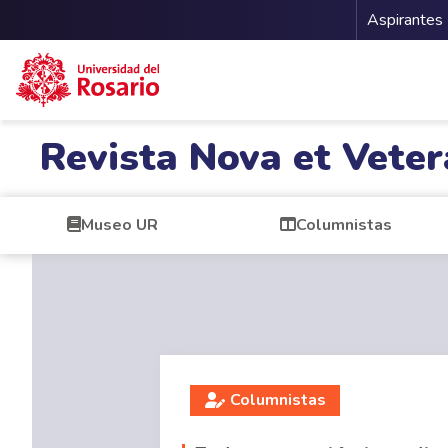
Menu 
Aspirantes
Pasar al contenido principal
Revista Nova et Veter
Museo UR
Columnistas
Columnistas