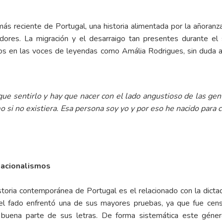
a más reciente de Portugal, una historia alimentada por la añoran
dores. La migración y el desarraigo tan presentes durante e
ados en las voces de leyendas como Amália Rodrigues, sin duda a
.
que sentirlo y hay que nacer con el lado angustioso de las gen
 si no existiera. Esa persona soy yo y por eso he nacido para ca
nacionalismos
toria contemporánea de Portugal es el relacionado con la dictad
l fado enfrentó una de sus mayores pruebas, ya que fue censu
 buena parte de sus letras. De forma sistemática este géner