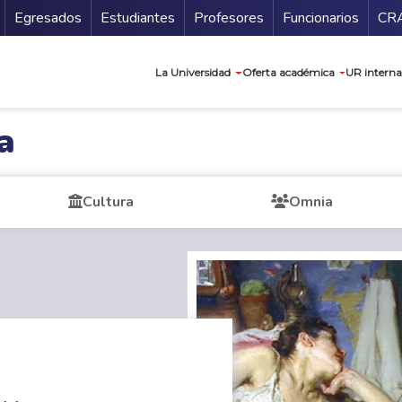
Secundario
Gu
Egresados
Estudiantes
Profesores
Funcionarios
CR
Navegación prin
La Universidad
Oferta académica
UR interna
a
Cultura
Omnia