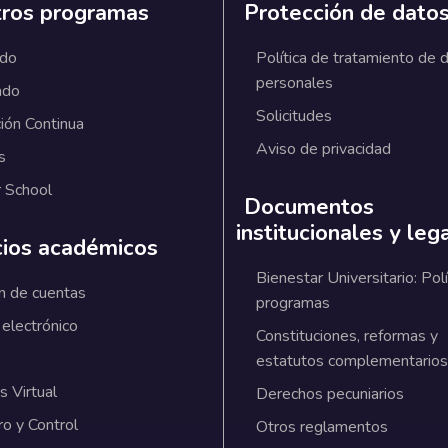
ros programas
Protección de dato
ado
Política de tratamiento de 
personales
ado
Solicitudes
ión Continua
Aviso de privacidad
s
 School
Documentos
institucionales y leg
cios académicos
Bienestar Universitario: Polí
n de cuentas
programas
 electrónico
Constituciones, reformas y
estatutos complementarios
 Virtual
Derechos pecuniarios
ro y Control
Otros reglamentos