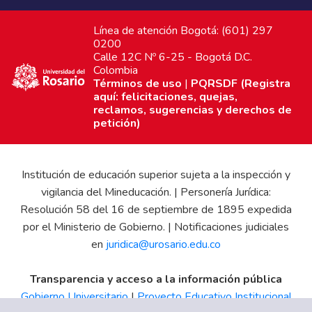
Línea de atención Bogotá: (601) 297
0200
Calle 12C Nº 6-25 - Bogotá D.C.
Colombia
Términos de uso
|
PQRSDF (Registra
aquí: felicitaciones, quejas,
reclamos, sugerencias y derechos de
petición)
Institución de educación superior sujeta a la inspección y
vigilancia del Mineducación. | Personería Jurídica:
Resolución 58 del 16 de septiembre de 1895 expedida
por el Ministerio de Gobierno. | Notificaciones judiciales
en
juridica@urosario.edu.co
Transparencia y acceso a la información pública
Gobierno Universitario
|
Proyecto Educativo Institucional