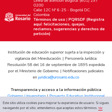
Línea de atención Bogotá: (601) 297
0200
Calle 12C Nº 6-25 - Bogotá D.C.
Colombia
Términos de uso
|
PQRSDF (Registra
aquí: felicitaciones, quejas,
reclamos, sugerencias y derechos de
petición)
Institución de educación superior sujeta a la inspección y
vigilancia del Mineducación. | Personería Jurídica:
Resolución 58 del 16 de septiembre de 1895 expedida
por el Ministerio de Gobierno. | Notificaciones judiciales
en
juridica@urosario.edu.co
Transparencia y acceso a la información pública
Gobierno Universitario
|
Proyecto Educativo Institucional
|
Informe de Gestión
|
Boletín Estadístico
|
Régimen
Este sitio utiliza cookies para mejorar tu experiencia de usuario. Si sigues
Tributario
|
Estados Financieros
|
Código de Ética
|
Canal
navegando por el sitio, entendemos que aceptas estos términos.
Ver