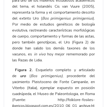
para uno de los máximos estudiosos académicos
del tema, el holandés Cis van Vuure (2005),
representa la forma y el comportamiento descrito
del extinto Uro (
Bos primigenius primigenius
).
Por medio de estudios genéticos de biología
evolutiva, rastreando características morfológicas
de cuerpo, comportamiento y formas de las astas,
pero también genotípicas, el Uro (Figura 2) de
donde han salido los demás taxones de los
vacunos, es
in vivo
hoy mejor rememorado por
las Razas de Lidia.
Figura 2.
Esqueleto completo y articulado
de
uro
(
Bos primigenius)
, procedente del
yacimiento Pleistoceno de Fonte Campanile, en
Viterbo (Italia), ejemplar expuesto en posición
cuadrúpeda, el Museo de Paleontologia, en Roma
(Fuente:
http://folklore-fosiles-
ibericos.blogspot.com.es/2010_06_01_archive.ht