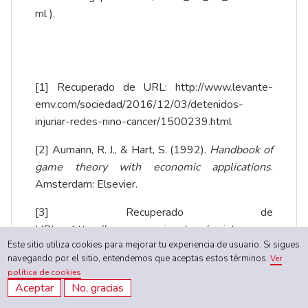
ml
).
[1]
Recuperado de URL:
http://www.levante-
emv.com/sociedad/2016/12/03/detenidos-
injuriar-redes-nino-cancer/1500239.html
[2]
Aumann, R. J., & Hart, S. (1992).
Handbook of
game theory with economic applications
.
Amsterdam: Elsevier.
[3]
Recuperado de
URL:
https://www.urosario.edu.co/revista-nova-
Este sitio utiliza cookies para mejorar tu experiencia de usuario. Si sigues
et-vetera/Vol-1-Ed-11/Columnistas/Carnes-
navegando por el sitio, entendemos que aceptas estos términos.
Ver
procesadas,-escandalos-seudocientificos-y-l/
política de cookies
Aceptar
No, gracias
[4]
Recuperado el 05-12-2016 de