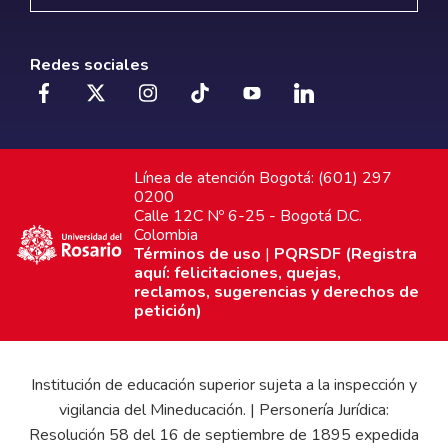
Redes sociales
Línea de atención Bogotá: (601) 297
0200
Calle 12C Nº 6-25 - Bogotá D.C.
Colombia
Términos de uso
|
PQRSDF (Registra
aquí: felicitaciones, quejas,
reclamos, sugerencias y derechos de
petición)
Institución de educación superior sujeta a la inspección y
vigilancia del Mineducación. | Personería Jurídica:
Resolución 58 del 16 de septiembre de 1895 expedida