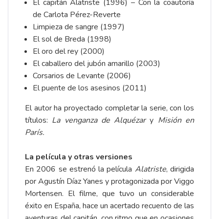
El capitán Alatriste (1996) – Con la coautoría
de Carlota Pérez-Reverte
Limpieza de sangre (1997)
El sol de Breda (1998)
El oro del rey (2000)
El caballero del jubón amarillo (2003)
Corsarios de Levante (2006)
El puente de los asesinos (2011)
El autor ha proyectado completar la serie, con los
títulos:
La venganza de Alquézar
y
Misión en
París.
La película y otras versiones
En 2006 se estrenó la película
Alatriste
, dirigida
por Agustín Díaz Yanes y protagonizada por Viggo
Mortensen. El filme, que tuvo un considerable
éxito en España, hace un acertado recuento de las
aventuras del capitán, con ritmo que en ocasiones