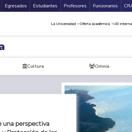
Secundario
Gu
Egresados
Estudiantes
Profesores
Funcionarios
CR
Navegación prin
La Universidad
Oferta académica
UR interna
a
Cultura
Omnia
e una perspectiva