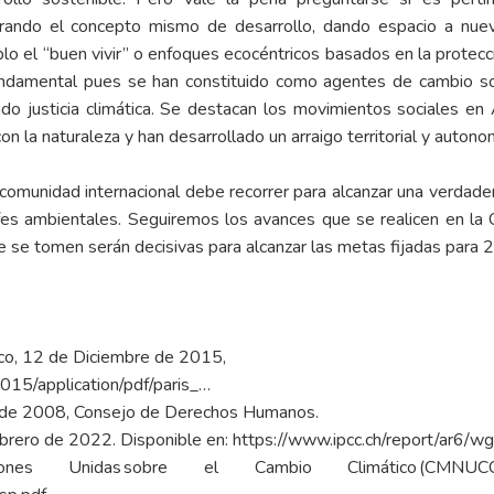
trando el concepto mismo de desarrollo, dando espacio a nuev
lo el “buen vivir” o enfoques ecocéntricos basados en la protecci
undamental pues se han constituido como agentes de cambio so
ndo justicia climática. Se destacan los movimientos sociales e
 la naturaleza y han desarrollado un arraigo territorial y autono
comunidad internacional debe recorrer para alcanzar una verdadera 
es ambientales. Seguiremos los avances que se realicen en l
ue se tomen serán decisivas para alcanzar las metas fijadas para 
ico, 12 de Diciembre de 2015,
2015/application/pdf/paris_…
de 2008, Consejo de Derechos Humanos.
brero de 2022. Disponible en:
https://www.ipcc.ch/report/ar6/w
aciones Unidas sobre el Cambio Climático 