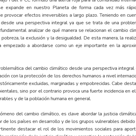
o I del IPCC formuló una alerta roja para la comunidad internaci
se expande en nuestro Planeta de forma cada vez más rápid
 provocar efectos irreversibles a largo plazo. Teniendo en cuen
co desde una perspectiva integral ya que se trata de una probl
fundamental analizar de qué manera se relacionan el cambio clim
a pobreza, la exclusión y la desigualdad. De esta manera, la realiz
 empezado a abordarse como un eje importante en la aproxima
roblemática del cambio climático desde una perspectiva integral qu
ación con la protección de los derechos humanos a nivel internacio
históricamente excluidas, marginadas y empobrecidas. Cabe dest
entales, sino por el contrario provoca una fuerte incidencia en e
ables y de la población humana en general.
nómeno del cambio climático, es clave abordar la justicia climátic
ular de los países en desarrollo y de los grupos vulnerables debid
tinente destacar el rol de los movimientos sociales para aport