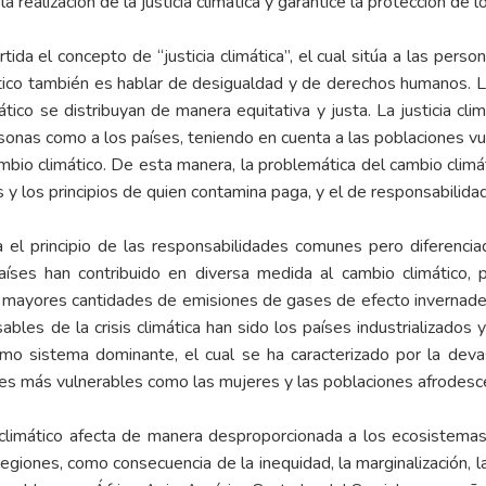
a realización de la justicia climática y garantice la protección de
ida el concepto de “justicia climática”, el cual sitúa a las perso
ático también es hablar de desigualdad y de derechos humanos. La
tico se distribuyan de manera equitativa y justa. La justicia cl
ersonas como a los países, teniendo en cuenta a las poblaciones vu
io climático. De esta manera, la problemática del cambio climát
s y los principios de quien contamina paga, y el de responsabilid
 el principio de las responsabilidades comunes pero diferenci
aíses han contribuido en diversa medida al cambio climático, p
o mayores cantidades de emisiones de gases de efecto invernadero
bles de la crisis climática han sido los países industrializados
omo sistema dominante, el cual se ha caracterizado por la deva
ones más vulnerables como las mujeres y las poblaciones afrodesc
limático afecta de manera desproporcionada a los ecosistemas
giones, como consecuencia de la inequidad, la marginalización, la 