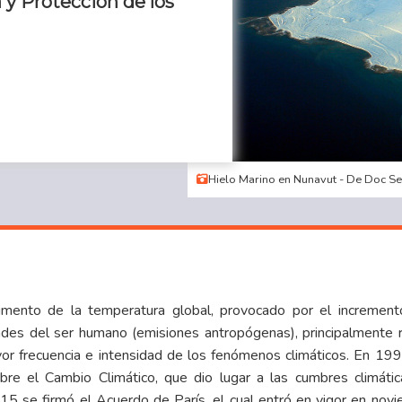
a y Protección de los
Hielo Marino en Nunavut - De Doc Se
umento de la temperatura global, provocado por el incremen
dades del ser humano (emisiones antropógenas), principalmente
or frecuencia e intensidad de los fenómenos climáticos. En 199
bre el Cambio Climático, que dio lugar a las cumbres climáti
015 se firmó el Acuerdo de París, el cual entró en vigor en no