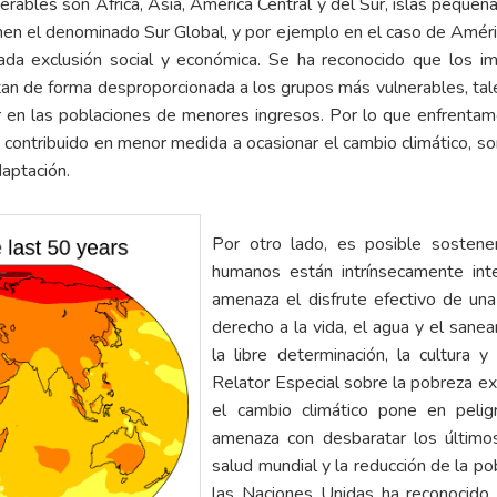
rables son África, Asia, América Central y del Sur, islas pequeña
n el denominado Sur Global, y por ejemplo en el caso de América
ada exclusión social y económica. Se ha reconocido que los i
an de forma desproporcionada a los grupos más vulnerables, tal
en las poblaciones de menores ingresos. Por lo que enfrentamos
contribuido en menor medida a ocasionar el cambio climático, s
aptación.
Por otro lado, es posible sostene
humanos están intrínsecamente inte
amenaza el disfrute efectivo de un
derecho a la vida, el agua y el saneam
la libre determinación, la cultura 
Relator Especial sobre la pobreza 
el cambio climático pone en peli
amenaza con desbaratar los último
salud mundial y la reducción de la 
las Naciones Unidas ha reconocido