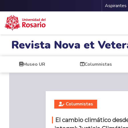
Menu 
Aspirantes
Pasar al contenido principal
Revista Nova et Veter
Museo UR
Columnistas
Columnistas
El cambio climático desd