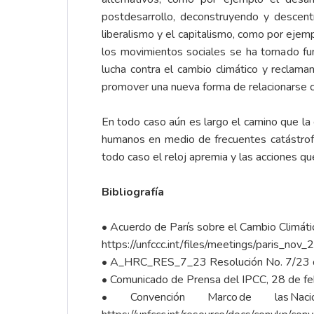
postdesarrollo, deconstruyendo y descen
liberalismo y el capitalismo, como por ejemp
los movimientos sociales se ha tornado f
lucha contra el cambio climático y reclama
promover una nueva forma de relacionarse con
En todo caso aún es largo el camino que la 
humanos en medio de frecuentes catástrof
todo caso el reloj apremia y las acciones q
Bibliografía
• Acuerdo de París sobre el Cambio Climát
https://unfccc.int/files/meetings/paris_nov_
• A_HRC_RES_7_23 Resolución No. 7/23 
• Comunicado de Prensa del IPCC, 28 de fe
• Convención Marco de las N