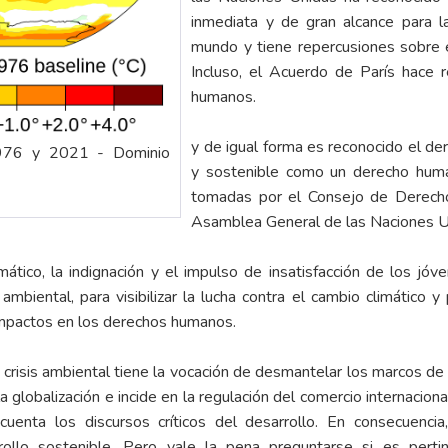
inmediata y de gran alcance para 
mundo y tiene repercusiones sobre 
Incluso, el Acuerdo de París hace 
humanos.
y de igual forma es reconocido el de
1976 y 2021 - Dominio
y sostenible como un derecho huma
tomadas por el Consejo de Derech
Asamblea General de las Naciones U
imático, la indignación y el impulso de insatisfacción de los jó
mbiental, para visibilizar la lucha contra el cambio climático y
impactos en los derechos humanos.
a crisis ambiental tiene la vocación de desmantelar los marcos de 
a globalización e incide en la regulación del comercio internaciona
cuenta los discursos críticos del desarrollo. En consecuenci
ollo sostenible. Pero vale la pena preguntarse si es pertin