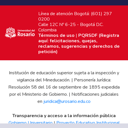
Línea de atención Bogotá: (601) 297
0200
Calle 12C Nº 6-25 - Bogotá D.C.
Colombia
Términos de uso
|
PQRSDF (Registra
aquí: felicitaciones, quejas,
reclamos, sugerencias y derechos de
petición)
Institución de educación superior sujeta a la inspección y
vigilancia del Mineducación. | Personería Jurídica:
Resolución 58 del 16 de septiembre de 1895 expedida
por el Ministerio de Gobierno. | Notificaciones judiciales
en
juridica@urosario.edu.co
Transparencia y acceso a la información pública
Gobierno Universitario
|
Proyecto Educativo Institucional