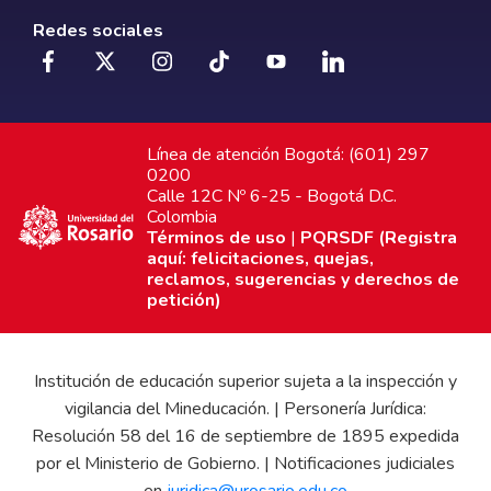
Redes sociales
Línea de atención Bogotá: (601) 297
0200
Calle 12C Nº 6-25 - Bogotá D.C.
Colombia
Términos de uso
|
PQRSDF (Registra
aquí: felicitaciones, quejas,
reclamos, sugerencias y derechos de
petición)
Institución de educación superior sujeta a la inspección y
vigilancia del Mineducación. | Personería Jurídica:
Resolución 58 del 16 de septiembre de 1895 expedida
por el Ministerio de Gobierno. | Notificaciones judiciales
en
juridica@urosario.edu.co