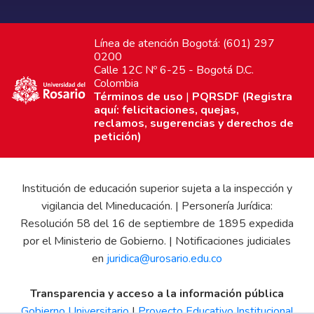
Línea de atención Bogotá: (601) 297
0200
Calle 12C Nº 6-25 - Bogotá D.C.
Colombia
Términos de uso
|
PQRSDF (Registra
aquí: felicitaciones, quejas,
reclamos, sugerencias y derechos de
petición)
Institución de educación superior sujeta a la inspección y
vigilancia del Mineducación. | Personería Jurídica:
Resolución 58 del 16 de septiembre de 1895 expedida
por el Ministerio de Gobierno. | Notificaciones judiciales
en
juridica@urosario.edu.co
Transparencia y acceso a la información pública
Gobierno Universitario
|
Proyecto Educativo Institucional