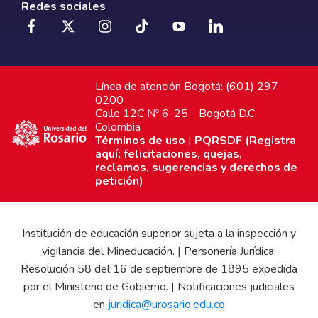
Redes sociales
Línea de atención Bogotá: (601) 297
0200
Calle 12C Nº 6-25 - Bogotá D.C.
Colombia
Términos de uso
|
PQRSDF (Registra
aquí: felicitaciones, quejas,
reclamos, sugerencias y derechos de
petición)
Institución de educación superior sujeta a la inspección y
vigilancia del Mineducación. | Personería Jurídica:
Resolución 58 del 16 de septiembre de 1895 expedida
por el Ministerio de Gobierno. | Notificaciones judiciales
en
juridica@urosario.edu.co