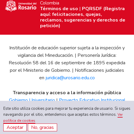
Colombia
Términos de uso
|
PQRSDF (Registra
aquí: felicitaciones, quejas,
reclamos, sugerencias y derechos de
petición)
Institución de educación superior sujeta a la inspección y
vigilancia del Mineducación. | Personería Jurídica:
Resolución 58 del 16 de septiembre de 1895 expedida
por el Ministerio de Gobierno. | Notificaciones judiciales
en
juridica@urosario.edu.co
Transparencia y acceso a la información pública
Gobierno Universitario
|
Proyecto Educativo Institucional
|
Informe de Gestión
|
Boletín Estadístico
|
Régimen
Este sitio utiliza cookies para mejorar tu experiencia de usuario. Si sigues
Tributario
|
Estados Financieros
|
Código de Ética
|
Canal
navegando por el sitio, entendemos que aceptas estos términos.
Ver
política de cookies
de Integridad UR
Aceptar
No, gracias