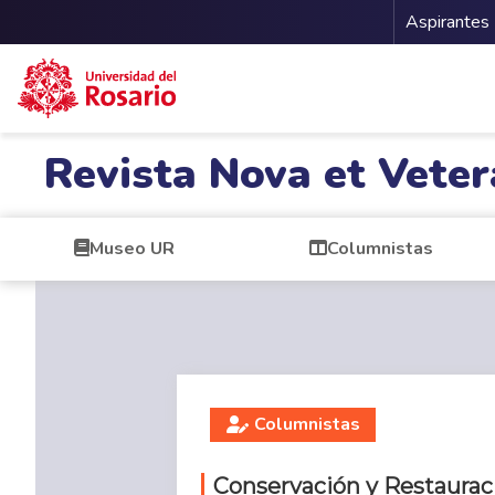
Menu 
Aspirantes
Pasar al contenido principal
Revista Nova et Veter
Museo UR
Columnistas
Columnistas
Conservación y Restaurac