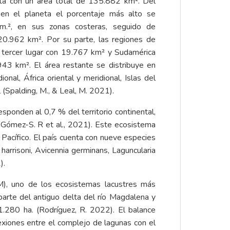
neta con un área total de 135.882 km². Del
en el planeta el porcentaje más alto se
m.², en sus zonas costeras, seguido de
20.962 km². Por su parte, las regiones de
el tercer lugar con 19.767 km² y Sudamérica
943 km². El área restante se distribuye en
onal, África oriental y meridional, Islas del
al (Spalding, M., & Leal, M. 2021).
ponden al 0,7 % del territorio continental,
 Gómez-S. R et al., 2021). Este ecosistema
 Pacífico. El país cuenta con nueve especies
rrisoni, Avicennia germinans, Laguncularia
2).
M), uno de los ecosistemas lacustres más
parte del antiguo delta del río Magdalena y
.280 ha. (Rodríguez, R. 2022). El balance
xiones entre el complejo de lagunas con el