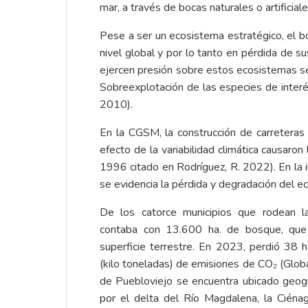
mar, a través de bocas naturales o artificia
Pese a ser un ecosistema estratégico, el 
nivel global y por lo tanto en pérdida de s
ejercen presión sobre estos ecosistemas se e
Sobreexplotación de las especies de interés
2010).
En la CGSM, la construcción de carreteras
efecto de la variabilidad climática causar
1996 citado en Rodríguez, R. 2022). En la
se evidencia la pérdida y degradación del 
De los catorce municipios que rodean 
contaba con 13.600 ha. de bosque, qu
superficie terrestre. En 2023, perdió 38 
(kilo toneladas) de emisiones de CO₂ (Glob
de Puebloviejo se encuentra ubicado geogr
por el delta del Río Magdalena, la Cién