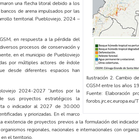
rmaron una flecha litoral debido a los
 bancos de arena impulsados por las
rrollo territorial Puebloviejo, 2024 –
CGSM, en respuesta a la pérdida del
diversos procesos de conservación y
ente, en el municipio de Puebloviejo
adas por múltiples actores de índole
l que desde diferentes espacios han
Ilustración 2. Cambio 
CGSM entre los años 1
ebloviejo 2024-2027 “Juntos por la
Fuente: Elaboración p
de sus proyectos estratégicos la
forobs.jrc.ec.europa.eu/
eta o indicador al 2027 de 30.000
ntificadas y priorizadas. En el marco
a existencia de proyectos previos a la formulación del indicad
re organismos regionales, nacionales e internacionales con organ
en el territorio.