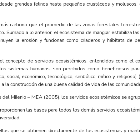
desde grandes felinos hasta pequeños crustáceos y moluscos. (S
ás carbono que el promedio de las zonas forestales terrestre
ico. Sumado a lo anterior, el ecosistema de manglar estabiliza l
nuyen la erosión y funcionan como criaderos y hábitats de pe
el concepto de servicios ecosistémicos, entendidos como el c
 los sistemas humanos, son percibidos como beneficiosos para
co, social, económico, tecnológico, simbólico, mítico y religios
n a la construcción de una buena calidad de vida de las comunid
 del Milenio – MEA (2005), los servicios ecosistémicos se agrup
roporcionan las bases para todos los demás servicios ecosistémic
diversidad.
ellos que se obtienen directamente de los ecosistemas y manti