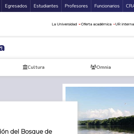
Secundario
Gu
Egresados
Estudiantes
Profesores
Funcionarios
CR
Navegación prin
La Universidad
Oferta académica
UR interna
a
Cultura
Omnia
ión del Bosque de