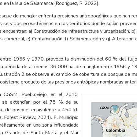
les en la Isla de Salamanca (Rodríguez, R. 2022).
bosque de manglar enfrenta presiones antropogénicas que han red
us servicios ecosistémicos en los territorios donde solían prove
ncuentran: a) Construcción de infraestructura y urbanización, b) 
 comercial, e) Contaminación, f) Sedimentación y g) Alteración de
 entre 1956 y 1970, provocó la disminución del 60 % del flujo 
on la pérdida de al menos 36 000 ha. de manglar entre 1956 y 1
 ilustración 2 se observa el cambio de cobertura de bosque de m
ecosistema producto de las presiones antrópicas nombradas ante
la CGSM, Puebloviejo, en el 2010,
e se extendían por el 78 % de su
ha. de bosque, equivalente a 454 kt.
al Forest Review, 2024). El Municipio
áficamente en una zona influenciada
aga Grande de Santa Marta y el Mar