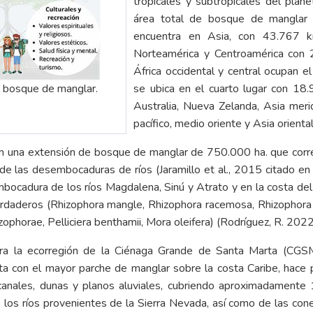
tropicales y subtropicales del pla
área total de bosque de manglar 
encuentra en Asia, con 43.767 k
Norteamérica y Centroamérica con 
África occidental y central ocupan 
el bosque de manglar.
se ubica en el cuarto lugar con 18.
Australia, Nueva Zelanda, Asia meridi
pacífico, medio oriente y Asia orient
on una extensión de bosque de manglar de 750.000 ha. que corres
de las desembocaduras de ríos (Jaramillo et al., 2015 citado en
embocadura de los ríos Magdalena, Sinú y Atrato y en la costa del
daderos (Rhizophora mangle, Rhizophora racemosa, Rhizophora ha
zophorae, Pelliciera benthamii, Mora oleifera) (Rodríguez, R. 202
tra la ecorregión de la Ciénaga Grande de Santa Marta (CGS
ta con el mayor parche de manglar sobre la costa Caribe, hace 
anales, dunas y planos aluviales, cubriendo aproximadamente 1
los ríos provenientes de la Sierra Nevada, así como de las cone