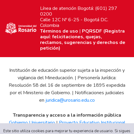
Línea de atención Bogotá: (601) 297
0200
Calle 12C Nº 6-25 - Bogotá D.C.
Colombia
Términos de uso
|
PQRSDF (Registra
aquí: felicitaciones, quejas,
reclamos, sugerencias y derechos de
petición)
Institución de educación superior sujeta a la inspección y
vigilancia del Mineducación. | Personería Jurídica:
Resolución 58 del 16 de septiembre de 1895 expedida
por el Ministerio de Gobierno. | Notificaciones judiciales
en
juridica@urosario.edu.co
Transparencia y acceso a la información pública
Gobierno Universitario
|
Proyecto Educativo Institucional
|
Informe de Gestión
|
Boletín Estadístico
|
Régimen
Este sitio utiliza cookies para mejorar tu experiencia de usuario. Si sigues