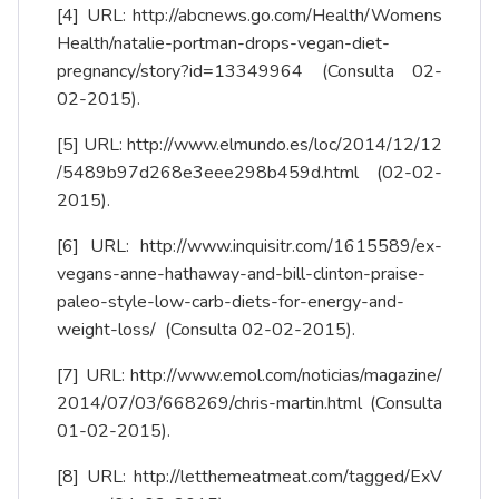
[4]
URL:
http://abcnews.go.com/Health/Womens
Health/natalie-portman-drops-vegan-diet-
pregnancy/story?id=13349964
(Consulta 02-
02-2015).
[5]
URL:
http://www.elmundo.es/loc/2014/12/12
/5489b97d268e3eee298b459d.html
(02-02-
2015).
[6]
URL:
http://www.inquisitr.com/1615589/ex-
vegans-anne-hathaway-and-bill-clinton-praise-
paleo-style-low-carb-diets-for-energy-and-
weight-loss/
(Consulta 02-02-2015).
[7]
URL:
http://www.emol.com/noticias/magazine/
2014/07/03/668269/chris-martin.html
(Consulta
01-02-2015).
[8]
URL:
http://letthemeatmeat.com/tagged/ExV