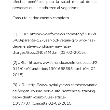
efectos benéficos para la salud mental de las
personas que se adhieren al veganismo.
Consulte el documento completo
[1]
URL:
http://www.foxnews.com/story/2008/0
6/09/parents-12-year-old-vegan-girl-who-has-
degenerative-condition-may-face-
charges/#ixzz2N0eM4tLm
(03-02-2015).
[2]
URL:
http://www.elmundo.es/elmundosalud/2
011/04/01/nutricion/1301658693.html
(04-02-
2015).
[3]
URL:
http://www.nydailynews.com/news/natio
nal/vegan-couple-serve-life-sentences-starving-
baby-death-court-rules-article-
1.957707
(Consulta 02-02-2015).