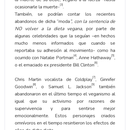
[3]
ocasionarle la muerte-
.
También, se podrían contar los recientes
abandonos de dicha “moda
”, con la sentencia de
NO volver a la dieta vegana,
por parte de
algunas celebridades que la seguían –en hechos
mucho menos informados que cuando se
reportaba su adhesión al movimiento- como ha
[4]
[5]
ocurrido con Natalie Portman
, Anne Hathaway
,
[6]
o el emaciado ex presidente Bill Clinton
.
[7]
Chris Martin vocalista de Coldplay
, Ginnifer
[8]
[9]
Goodwin
, o Samuel L. Jackson
también
abandonaron en el último tiempo el veganismo al
igual que su activismo por razones de
supervivencia y para sentirse mejor
emocionalmente. Estos personajes criados
omnívoros en el tiempo resintieron los efectos de