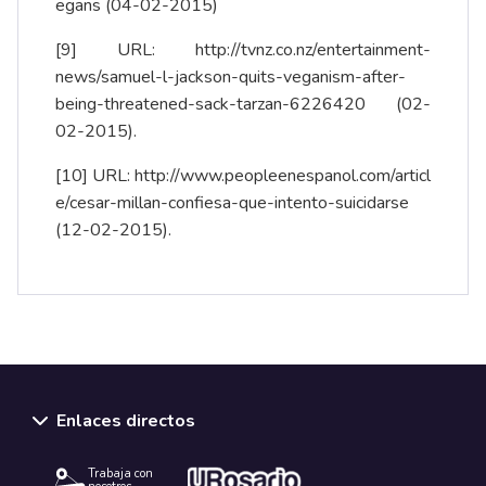
egans
(04-02-2015)
[9]
URL:
http://tvnz.co.nz/entertainment-
news/samuel-l-jackson-quits-veganism-after-
being-threatened-sack-tarzan-6226420
(02-
02-2015).
[10]
URL:
http://www.peopleenespanol.com/articl
e/cesar-millan-confiesa-que-intento-suicidarse
(12-02-2015).
Enlaces directos
Trabaja con