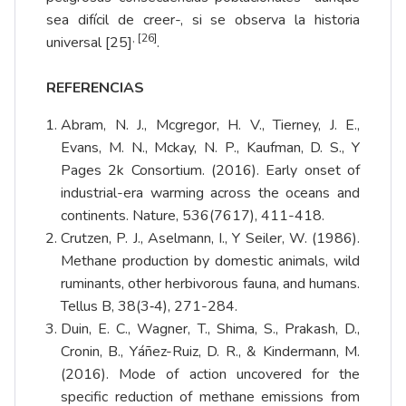
sea difícil de creer-, si se observa la historia
,
[26]
universal
[25]
.
REFERENCIAS
Abram, N. J., Mcgregor, H. V., Tierney, J. E.,
Evans, M. N., Mckay, N. P., Kaufman, D. S., Y
Pages 2k Consortium. (2016). Early onset of
industrial-era warming across the oceans and
continents. Nature, 536(7617), 411-418.
Crutzen, P. J., Aselmann, I., Y Seiler, W. (1986).
Methane production by domestic animals, wild
ruminants, other herbivorous fauna, and humans.
Tellus B, 38(3‐4), 271-284.
Duin, E. C., Wagner, T., Shima, S., Prakash, D.,
Cronin, B., Yáñez-Ruiz, D. R., & Kindermann, M.
(2016). Mode of action uncovered for the
specific reduction of methane emissions from