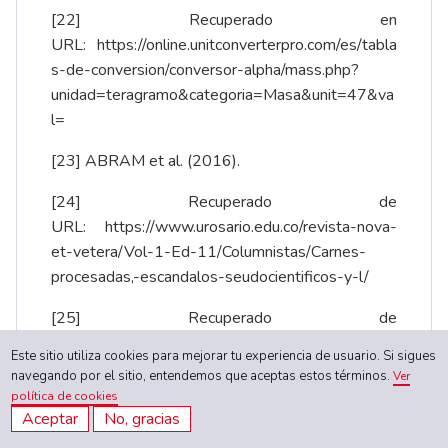
[22]
Recuperado en
URL:
https://online.unitconverterpro.com/es/tabla
s-de-conversion/conversor-alpha/mass.php?
unidad=teragramo&categoria=Masa&unit=47&va
l
=
[23]
ABRAM et al. (2016).
[24]
Recuperado de
URL:
https://www.urosario.edu.co/revista-nova-
et-vetera/Vol-1-Ed-11/Columnistas/Carnes-
procesadas,-escandalos-seudocientificos-y-l/
[25]
Recuperado de
URL:
https://www.republica.com/republica-
Este sitio utiliza cookies para mejorar tu experiencia de usuario. Si sigues
insolita/2017/08/30/pedos-historicos/
navegando por el sitio, entendemos que aceptas estos términos.
Ver
política de cookies
[26]
Recuperado de
Aceptar
No, gracias
URL:
https://www.menshealth.com/trending-