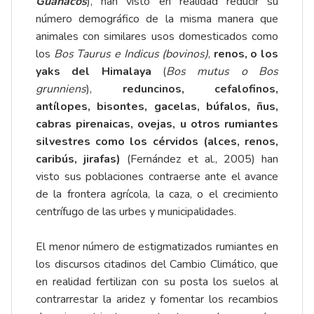
Guanacos
), han visto en realidad reducir su
número demográfico de la misma manera que
animales con similares usos domesticados como
los
Bos Taurus e Indicus (bovinos)
,
renos, o los
yaks del Himalaya
(
Bos mutus o Bos
grunniens
),
reduncinos, cefalofinos,
antílopes, bisontes, gacelas, búfalos, ñus,
cabras pirenaicas, ovejas, u otros rumiantes
silvestres como los cérvidos (alces, renos,
caribús, jirafas)
(Fernández et al., 2005) han
visto sus poblaciones contraerse ante el avance
de la frontera agrícola, la caza, o el crecimiento
centrífugo de las urbes y municipalidades.
El menor número de estigmatizados rumiantes en
los discursos citadinos del Cambio Climático, que
en realidad fertilizan con su posta los suelos al
contrarrestar la aridez y fomentar los recambios