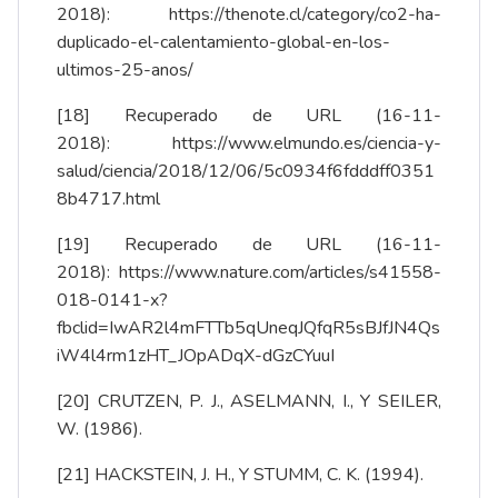
2018):
https://thenote.cl/category/co2-ha-
duplicado-el-calentamiento-global-en-los-
ultimos-25-anos/
[18]
Recuperado de URL (16-11-
2018):
https://www.elmundo.es/ciencia-y-
salud/ciencia/2018/12/06/5c0934f6fdddff0351
8b4717.html
[19]
Recuperado de URL (16-11-
2018):
https://www.nature.com/articles/s41558-
018-0141-x?
fbclid=IwAR2l4mFTTb5qUneqJQfqR5sBJfJN4Qs
iW4l4rm1zHT_JOpADqX-dGzCYuuI
[20]
CRUTZEN, P. J., ASELMANN, I., Y SEILER,
W. (1986).
[21]
HACKSTEIN, J. H., Y STUMM, C. K. (1994).