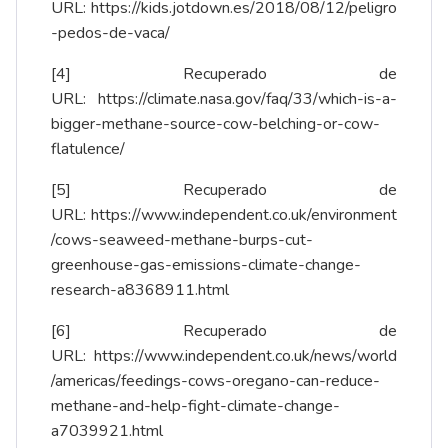
URL:
https://kids.jotdown.es/2018/08/12/peligro
-pedos-de-vaca/
[4]
Recuperado de
URL:
https://climate.nasa.gov/faq/33/which-is-a-
bigger-methane-source-cow-belching-or-cow-
flatulence/
[5]
Recuperado de
URL:
https://www.independent.co.uk/environment
/cows-seaweed-methane-burps-cut-
greenhouse-gas-emissions-climate-change-
research-a8368911.html
[6]
Recuperado de
URL:
https://www.independent.co.uk/news/world
/americas/feedings-cows-oregano-can-reduce-
methane-and-help-fight-climate-change-
a7039921.html