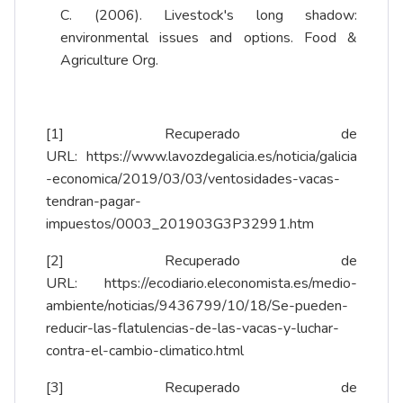
C. (2006). Livestock's long shadow:
environmental issues and options. Food &
Agriculture Org.
[1]
Recuperado de
URL:
https://www.lavozdegalicia.es/noticia/galicia
-economica/2019/03/03/ventosidades-vacas-
tendran-pagar-
impuestos/0003_201903G3P32991.htm
[2]
Recuperado de
URL:
https://ecodiario.eleconomista.es/medio-
ambiente/noticias/9436799/10/18/Se-pueden-
reducir-las-flatulencias-de-las-vacas-y-luchar-
contra-el-cambio-climatico.html
[3]
Recuperado de