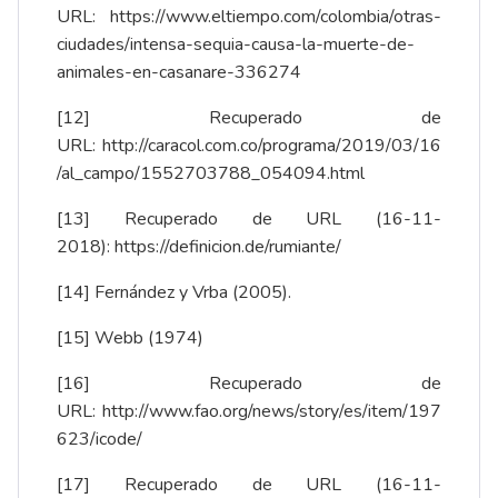
URL:
https://www.eltiempo.com/colombia/otras-
ciudades/intensa-sequia-causa-la-muerte-de-
animales-en-casanare-336274
[12]
Recuperado de
URL:
http://caracol.com.co/programa/2019/03/16
/al_campo/1552703788_054094.html
[13]
Recuperado de URL (16-11-
2018):
https://definicion.de/rumiante/
[14]
Fernández y Vrba (2005).
[15]
Webb (1974)
[16]
Recuperado de
URL:
http://www.fao.org/news/story/es/item/197
623/icode/
[17]
Recuperado de URL (16-11-