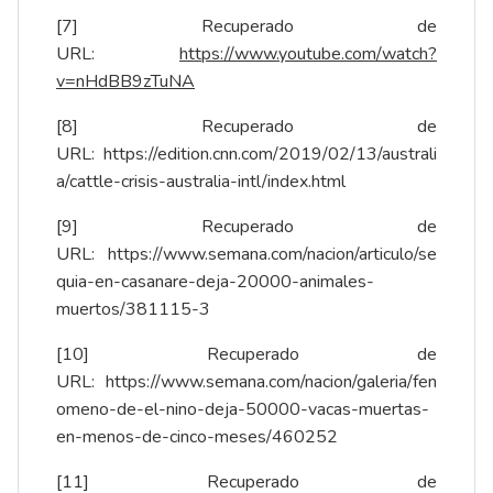
[7]
Recuperado de
URL:
https://www.youtube.com/watch?
v=nHdBB9zTuNA
[8]
Recuperado de
URL:
https://edition.cnn.com/2019/02/13/australi
a/cattle-crisis-australia-intl/index.html
[9]
Recuperado de
URL:
https://www.semana.com/nacion/articulo/se
quia-en-casanare-deja-20000-animales-
muertos/381115-3
[10]
Recuperado de
URL:
https://www.semana.com/nacion/galeria/fen
omeno-de-el-nino-deja-50000-vacas-muertas-
en-menos-de-cinco-meses/460252
[11]
Recuperado de