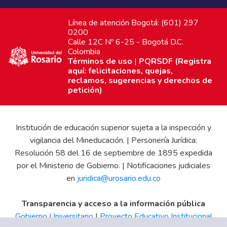
Línea de atención Bogotá: (601) 297
0200
Calle 12C Nº 6-25 - Bogotá D.C.
Colombia
Términos de uso
|
PQRSDF (Registra
aquí: felicitaciones, quejas,
reclamos, sugerencias y derechos de
petición)
Institución de educación superior sujeta a la inspección y
vigilancia del Mineducación. | Personería Jurídica:
Resolución 58 del 16 de septiembre de 1895 expedida
por el Ministerio de Gobierno. | Notificaciones judiciales
en
juridica@urosario.edu.co
Transparencia y acceso a la información pública
Gobierno Universitario
|
Proyecto Educativo Institucional