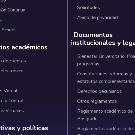
ado
Solicitudes
ión Continua
Aviso de privacidad
s
 School
Documentos
institucionales y leg
cios académicos
Bienestar Universitario: Polí
n de cuentas
programas
 electrónico
Constituciones, reformas y
estatutos complementarios
 Virtual
Derechos pecuniarios
ro y Control
Otros reglamentos
os Virtuales
Reglamento académico de
Posgrado
ativas y políticas institucionales
ivas y políticas
Reglamento académico de