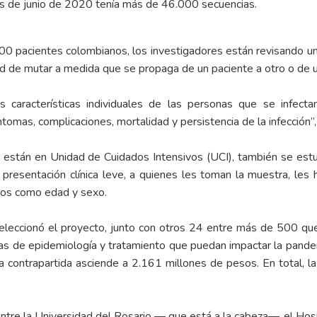
os de junio de 2020 tenía más de 46.000 secuencias.
0 pacientes colombianos, los investigadores están revisando una
dad de mutar a medida que se propaga de un paciente a otro o de u
s características individuales de las personas que se infecta
mas, complicaciones, mortalidad y persistencia de la infección”, 
s están en Unidad de Cuidados Intensivos (UCI), también se estu
 presentación clínica leve, a quienes les toman la muestra, les
datos como edad y sexo.
 seleccionó el proyecto, junto con otros 24 entre más de 500 qu
mas de epidemiología y tratamiento que puedan impactar la pan
contrapartida asciende a 2.161 millones de pesos. En total, la 
ntre la Universidad del Rosario — que está a la cabeza—, el Hosp