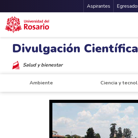
Menu Secu
Aspirantes
Egresado
Pasar al contenido principal
Divulgación Científic
Salud y bienestar
Ambiente
Ciencia y tecno