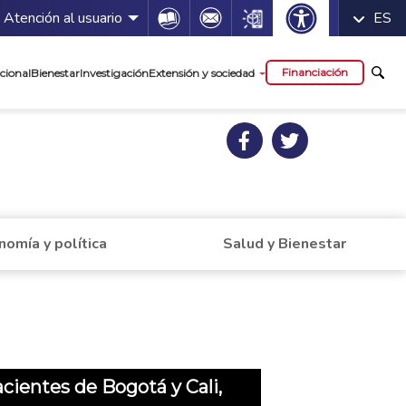
 servicios
Icon
Icon
Icon
Atención al usuario
ES
cipal
Financiación
cional
Bienestar
Investigación
Extensión y sociedad
nomía y política
Salud y Bienestar
cientes de Bogotá y Cali,