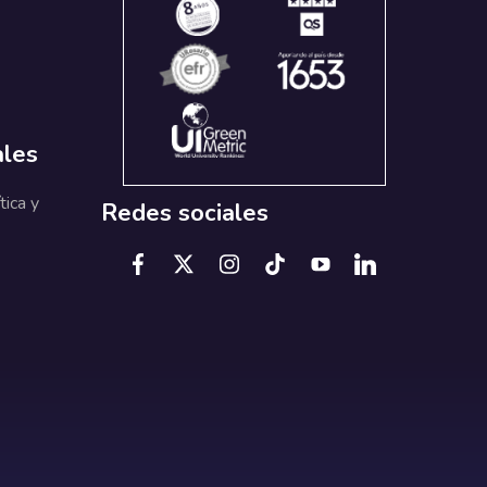
ales
tica y
Redes sociales