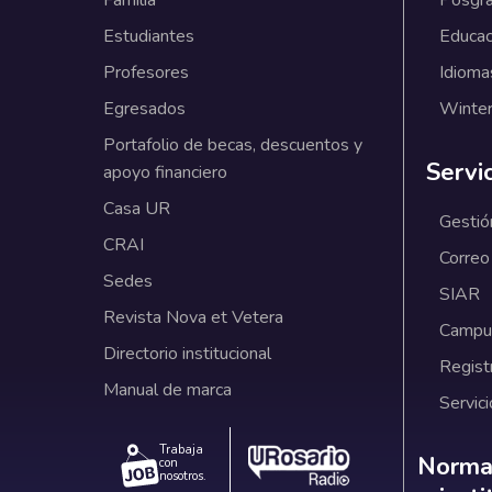
Familia
Posgr
Estudiantes
Educac
Profesores
Idioma
Egresados
Winter
Portafolio de becas, descuentos y
Servi
apoyo financiero
Casa UR
Gestió
CRAI
Correo
Sedes
SIAR
Revista Nova et Vetera
Campus
Directorio institucional
Regist
Manual de marca
Servici
Trabaja
Norm
Normat
con
nosotros.