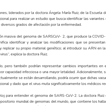
ones, liderados por la doctora Ángela María Ruiz, de la Escuela d
ional para realizar un estudio que busca identificar las variant
 diversos grados de afectación por la enfermedad.
ción masiva del genoma de SARSCoV- 2, que produce la COVID-19
fica identificar y analizar las modificaciones que se present
r y replicar su propio material genético; al introducir su ARN en 
irus”, explica la doctora Ruiz.
do, pero también podrían representar cambios importantes en e
mayor capacidad infecciosa o una mayor letalidad. Adicionalmente, 
ctualmente se están desarrollando, podría ocurrir que dichas vac
tacional y dado que el virus muta significativamente los médicos 
arreloj para entender el genoma de SARS-CoV-2. La doctora Ruiz 
repositorio mundial de genomas del mundo, que contiene los hal