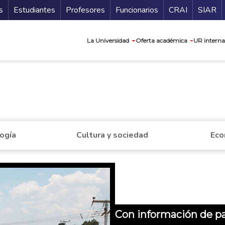
ndario
Guía de
s
Estudiantes
Profesores
Funcionarios
CRAI
SIAR
Navegación prin
La Universidad
Oferta académica
UR interna
a
logía
Cultura y sociedad
Eco
Con información de pa