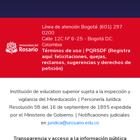
Línea de atención Bogotá: (601) 297
0200
Calle 12C Nº 6-25 - Bogotá D.C.
Colombia
Términos de uso
|
PQRSDF (Registra
aquí: felicitaciones, quejas,
reclamos, sugerencias y derechos de
petición)
Institución de education superior sujeta a la inspección y
vigilancia del Mineducación. | Personería Jurídica:
Resolución 58 del 16 de septiembre de 1895 expedida
por el Ministerio de Gobierno. | Notificaciones judiciales
en
juridica@urosario.edu.co
Transparencia y acceso a la información pública