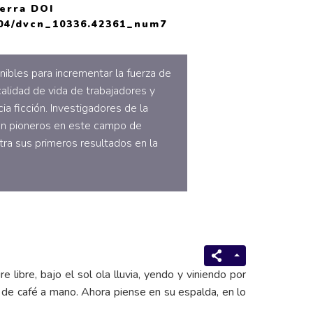
ierra DOI
2804/dvcn_10336.42361_num7
nibles para incrementar la fuerza de
calidad de vida de trabajadores y
cia ficción. Investigadores de la
on pioneros en este campo de
ra sus primeros resultados en la
 libre, bajo el sol ola lluvia, yendo y viniendo por
 de café a mano. Ahora piense en su espalda, en lo