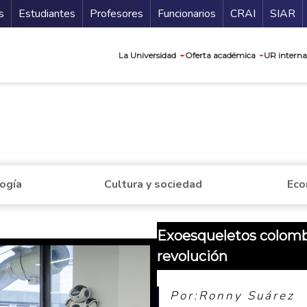
ndario
Guía de
s
Estudiantes
Profesores
Funcionarios
CRAI
SIAR
Navegación prin
La Universidad
Oferta académica
UR interna
a
logía
Cultura y sociedad
Eco
Exoesqueletos colomb
revolución
Por:Ronny Suárez