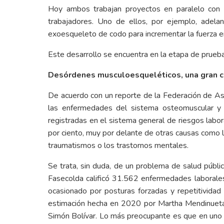
Hoy ambos trabajan proyectos en paralelo con e
trabajadores. Uno de ellos, por ejemplo, adela
exoesqueleto de codo para incrementar la fuerza e
Este desarrollo se encuentra en la etapa de prueba 
Desórdenes musculoesqueléticos, una gran ca
De acuerdo con un reporte de la Federación de A
las enfermedades del sistema osteomuscular y 
registradas en el sistema general de riesgos lab
por ciento, muy por delante de otras causas como l
traumatismos o los trastornos mentales.
Se trata, sin duda, de un problema de salud públi
Fasecolda calificó 31.562 enfermedades laborales
ocasionado por posturas forzadas y repetitivida
estimación hecha en 2020 por Martha Mendinueta 
Simón Bolívar. Lo más preocupante es que en uno 