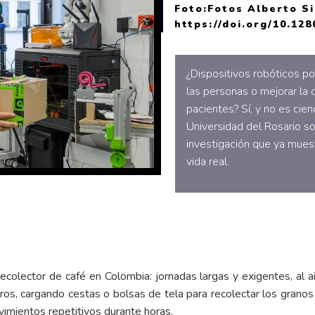
Foto:Fotos Alberto S
https://doi.org/10.1
¿Dispositivos robóticos po
las personas o mejorar la 
pacientes? Sí, y no es cien
Universidad del Rosario s
investigación que ya muest
vida real.
colector de café en Colombia: jornadas largas y exigentes, al aire
s, cargando cestas o bolsas de tela para recolectar los granos
imientos repetitivos durante horas.