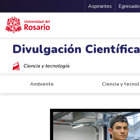
Menu Secu
Aspirantes
Egresado
Pasar al contenido principal
Divulgación Científic
Ciencia y tecnología
Ambiente
Ciencia y tecno