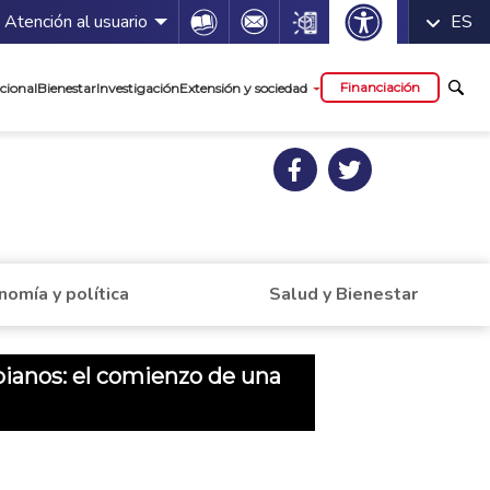
 servicios
Icon
Icon
Icon
Atención al usuario
ES
cipal
Financiación
cional
Bienestar
Investigación
Extensión y sociedad
nomía y política
Salud y Bienestar
ianos: el comienzo de una