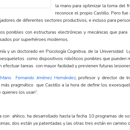
la mano para optimizar la toma del fr
reconoce el propio Castillo. Pero fue
ajadores de diferentes sectores productivos, e incluso para perso
os ponibles con estructuras electrónicas y mecánicas que para
s usados por superhéroes modernos.
mía y un doctorado en Psicología Cognitiva, de la Universidad L
 exoesqueletos como dispositivos robóticos ponibles que pueden m
 efectuar tareas con mayor facilidad y previenen futuras lesione
o
Mario Fernando Jiménez Hernández
, profesor y director de I
más pragmático que Castillo a la hora de definir los exoesquel
 quienes los usan”.
aja con ahínco, ha desarrollado hasta la fecha 10 programas de s
timas, dos están ya patentadas y las otras tres están en camino d