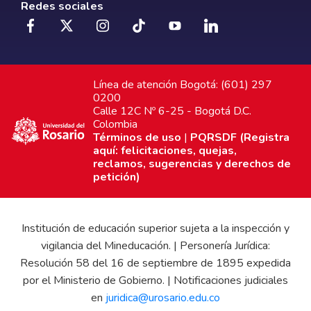
Redes sociales
Línea de atención Bogotá: (601) 297
0200
Calle 12C Nº 6-25 - Bogotá D.C.
Colombia
Términos de uso
|
PQRSDF (Registra
aquí: felicitaciones, quejas,
reclamos, sugerencias y derechos de
petición)
Institución de educación superior sujeta a la inspección y
vigilancia del Mineducación. | Personería Jurídica:
Resolución 58 del 16 de septiembre de 1895 expedida
por el Ministerio de Gobierno. | Notificaciones judiciales
en
juridica@urosario.edu.co