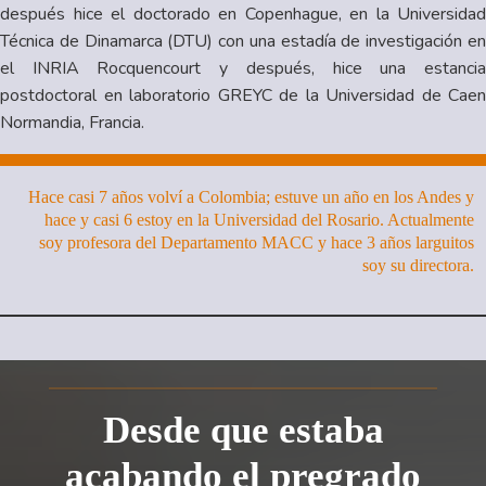
después hice el doctorado en Copenhague, en la Universidad
Técnica de Dinamarca (DTU) con una estadía de investigación en
el INRIA Rocquencourt y después, hice una estancia
postdoctoral en laboratorio GREYC de la Universidad de Caen
Normandia, Francia.
Hace casi 7 años volví a Colombia; estuve un año en los Andes y
hace y casi 6 estoy en la Universidad del Rosario. Actualmente
soy profesora del Departamento MACC y hace 3 años larguitos
soy su directora.
Desde que estaba
acabando el pregrado