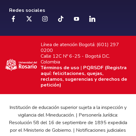
Redes sociales
Línea de atención Bogotá: (601) 297
0200
Calle 12C Nº 6-25 - Bogotá D.C.
Colombia
Términos de uso
|
PQRSDF (Registra
aquí: felicitaciones, quejas,
reclamos, sugerencias y derechos de
petición)
Institución de educación superior sujeta a la inspección y
vigilancia del Mineducación. | Personería Jurídica:
Resolución 58 del 16 de septiembre de 1895 expedida
por el Ministerio de Gobierno. | Notificaciones judiciales