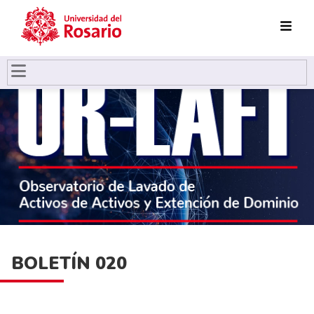
Pasar al contenido principal
BOLETÍN 020