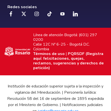
Redes sociales
Línea de atención Bogotá: (601) 297
0200
Calle 12C Nº 6-25 - Bogotá D.C.
Colombia
Términos de uso
|
PQRSDF (Registra
aquí: felicitaciones, quejas,
reclamos, sugerencias y derechos de
petición)
Institución de educación superior sujeta a la inspección y
vigilancia del Mineducación. | Personería Jurídica:
Resolución 58 del 16 de septiembre de 1895 expedida
por el Ministerio de Gobierno. | Notificaciones judiciales
en
juridica@urosario.edu.co