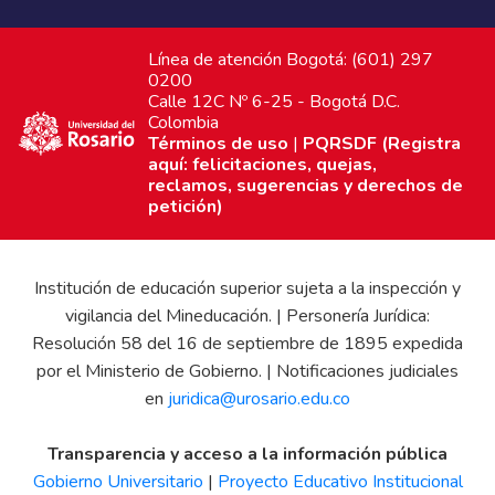
Línea de atención Bogotá: (601) 297
0200
Calle 12C Nº 6-25 - Bogotá D.C.
Colombia
Términos de uso
|
PQRSDF (Registra
aquí: felicitaciones, quejas,
reclamos, sugerencias y derechos de
petición)
Institución de educación superior sujeta a la inspección y
vigilancia del Mineducación. | Personería Jurídica:
Resolución 58 del 16 de septiembre de 1895 expedida
por el Ministerio de Gobierno. | Notificaciones judiciales
en
juridica@urosario.edu.co
Transparencia y acceso a la información pública
Gobierno Universitario
|
Proyecto Educativo Institucional