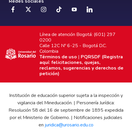
Redes sociales
Línea de atención Bogotá: (601) 297
0200
Calle 12C Nº 6-25 - Bogotá D.C.
Colombia
Términos de uso
|
PQRSDF (Registra
aquí: felicitaciones, quejas,
reclamos, sugerencias y derechos de
petición)
Institución de educación superior sujeta a la inspección y
vigilancia del Mineducación. | Personería Jurídica:
Resolución 58 del 16 de septiembre de 1895 expedida
por el Ministerio de Gobierno. | Notificaciones judiciales
en
juridica@urosario.edu.co