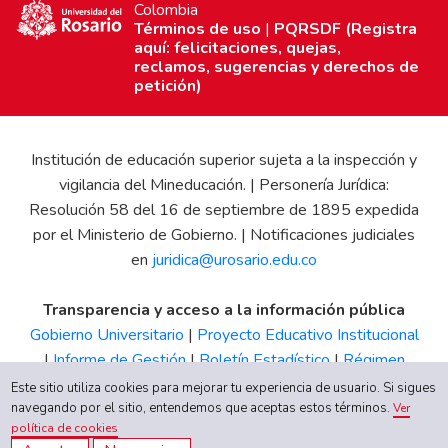
Colombia
Términos de uso
|
PQRSDF (Registra
aquí: felicitaciones, quejas,
reclamos, sugerencias y derechos de
petición)
Institución de educación superior sujeta a la inspección y
vigilancia del Mineducación. | Personería Jurídica:
Resolución 58 del 16 de septiembre de 1895 expedida
por el Ministerio de Gobierno. | Notificaciones judiciales
en
juridica@urosario.edu.co
Transparencia y acceso a la información pública
Gobierno Universitario
|
Proyecto Educativo Institucional
|
Informe de Gestión
|
Boletín Estadístico
|
Régimen
Tributario
|
Estados Financieros
|
Código de Ética
|
Canal
Este sitio utiliza cookies para mejorar tu experiencia de usuario. Si sigues
navegando por el sitio, entendemos que aceptas estos términos.
de Integridad UR
Ver
política de cookies