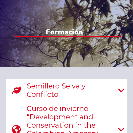
Formación
Semillero Selva y
Conflicto
Curso de invierno
“Development and
Conservation in the