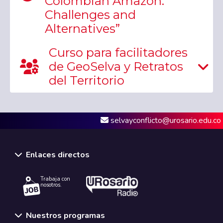
Colombian Amazon:
Challenges and
Alternatives”
Curso para facilitadores
de GeoSelva y Retratos
del Territorio
selvayconflicto@urosario.edu.co
Enlaces directos
Trabaja con
nosotros.
Nuestros programas