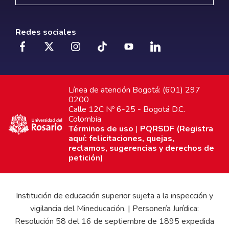
Redes sociales
Línea de atención Bogotá: (601) 297
0200
Calle 12C Nº 6-25 - Bogotá D.C.
Colombia
Términos de uso
|
PQRSDF (Registra
aquí: felicitaciones, quejas,
reclamos, sugerencias y derechos de
petición)
Institución de educación superior sujeta a la inspección y
vigilancia del Mineducación. | Personería Jurídica:
Resolución 58 del 16 de septiembre de 1895 expedida