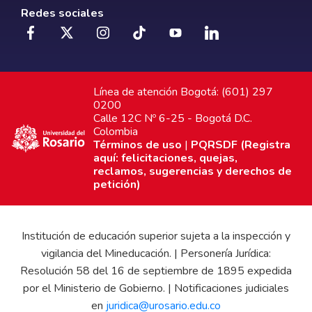
Redes sociales
Línea de atención Bogotá: (601) 297
0200
Calle 12C Nº 6-25 - Bogotá D.C.
Colombia
Términos de uso
|
PQRSDF (Registra
aquí: felicitaciones, quejas,
reclamos, sugerencias y derechos de
petición)
Institución de educación superior sujeta a la inspección y
vigilancia del Mineducación. | Personería Jurídica:
Resolución 58 del 16 de septiembre de 1895 expedida
por el Ministerio de Gobierno. | Notificaciones judiciales
en
juridica@urosario.edu.co