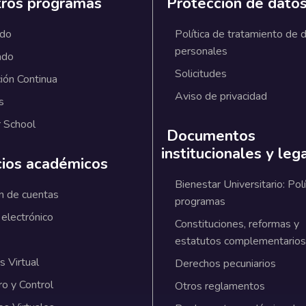
ros programas
Protección de dato
ado
Política de tratamiento de 
personales
ado
Solicitudes
ión Continua
Aviso de privacidad
s
 School
Documentos
institucionales y leg
cios académicos
Bienestar Universitario: Polí
n de cuentas
programas
 electrónico
Constituciones, reformas y
estatutos complementarios
 Virtual
Derechos pecuniarios
ro y Control
Otros reglamentos