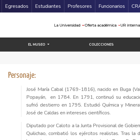
Secundario
Gu
Egresados
Estudiantes
Profesores
Funcionarios
CR
Navegación prin
La Universidad
Oferta académica
UR interna
EL MUSEO
COLECCIONES
Personaje:
José María Cabal (1769-1816), nacido en Buga (Vall
Popayán, en 1784. En 1791, continuó su educación
sufrió destierro en 1795. Estudió Química y Mineral
José de Caldas en intereses científicos.
Diputado por Caloto a la Junta Provisional de Gobier
Quilichao, combatió los ejércitos realistas. Tras la