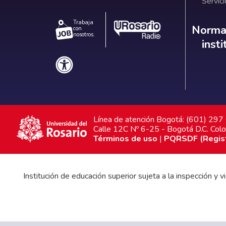
Servici
Trabaja
Norm
Normat
con
nosotros.
inst
Línea de atención Bogotá: (601) 29
Calle 12C Nº 6-25 - Bogotá D.C. Col
Términos de uso
|
PQRSDF (Registr
Institución de educación superior sujeta a la inspección y