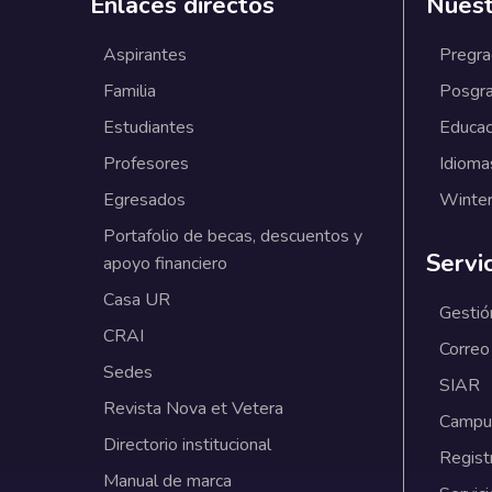
Enlaces directos
Nuest
Aspirantes
Pregr
Familia
Posgr
Estudiantes
Educac
Profesores
Idioma
Egresados
Winter
Portafolio de becas, descuentos y
Servi
apoyo financiero
Casa UR
Gestió
CRAI
Correo
Sedes
SIAR
Revista Nova et Vetera
Campus
Directorio institucional
Regist
Manual de marca