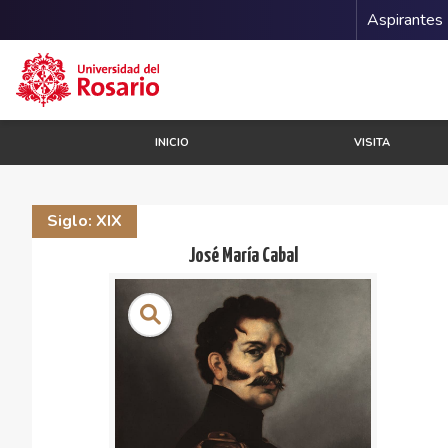
Menu 
Aspirantes
Pasar al contenido principal
INICIO
VISITA
Siglo: XIX
José María Cabal