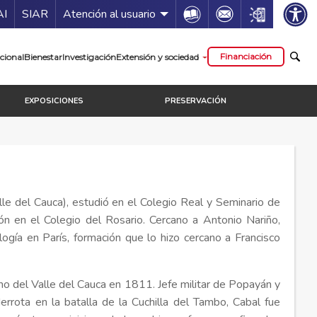
ía de servicios
Icon
Icon
Icon
AI
SIAR
Atención al usuario
cipal
Financiación
cional
Bienestar
Investigación
Extensión y sociedad
EXPOSICIONES
PRESERVACIÓN
e del Cauca), estudió en el Colegio Real y Seminario de
 en el Colegio del Rosario. Cercano a Antonio Nariño,
ogía en París, formación que lo hizo cercano a Francisco
no del Valle del Cauca en 1811. Jefe militar de Popayán y
 derrota en la batalla de la Cuchilla del Tambo, Cabal fue