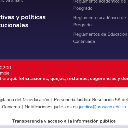
os Virtuales
Reglamento académico de
Posgrado
ativas y políticas institucionales
ivas y políticas
Reglamento académico de
itucionales
Pregrado
Reglamentos de Educación
Continuada
7 0200
ombia
a aquí: felicitaciones, quejas, reclamos, sugerencias y de
 vigilancia del Mineducación. | Personería Jurídica: Resolución 58
Gobierno. | Notificaciones judiciales en
juridica@urosario.edu.co
Transparencia y acceso a la información pública