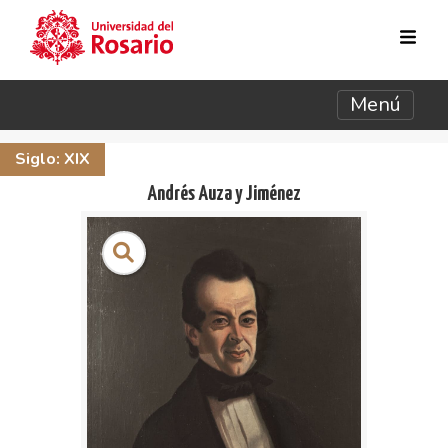
Pasar al contenido principal
Menú
Siglo: XIX
Andrés Auza y Jiménez