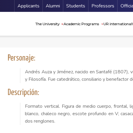
Menu Secundario
Applicants
Alumni
Students
Professors
Offici
Navegación princip
The University
Academic Programs
UR international
Personaje:
Andrés Auza y Jiménez, nacido en Santafé (1807), vi
y Filosofía. Fue catedrático, consiliario y benefactor d
Descripción:
Formato vertical. Figura de medio cuerpo, frontal, l
blanco, chaleco negro, escote profundo en V; casaca 
dos renglones.