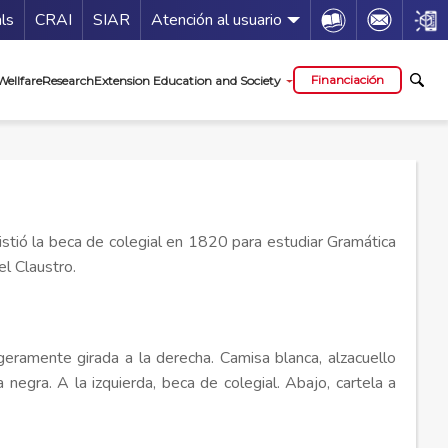
Guía de servicios
Icon
Icon
Icon
als
CRAI
SIAR
Atención al usuario
al
Financiación
Wellfare
Research
Extension Education and Society
stió la beca de colegial en 1820 para estudiar Gramática
el Claustro.
igeramente girada a la derecha. Camisa blanca, alzacuello
negra. A la izquierda, beca de colegial. Abajo, cartela a