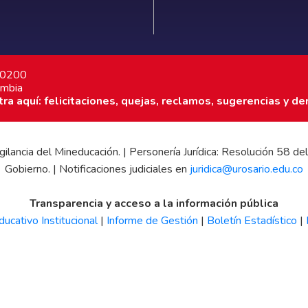
7 0200
ombia
a aquí: felicitaciones, quejas, reclamos, sugerencias y de
 vigilancia del Mineducación. | Personería Jurídica: Resolución 58
Gobierno. | Notificaciones judiciales en
juridica@urosario.edu.co
Transparencia y acceso a la información pública
ucativo Institucional
|
Informe de Gestión
|
Boletín Estadístico
|