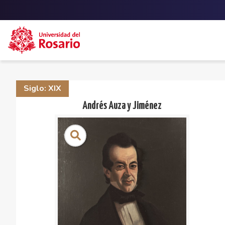
Skip to main content
Siglo: XIX
Andrés Auza y Jiménez