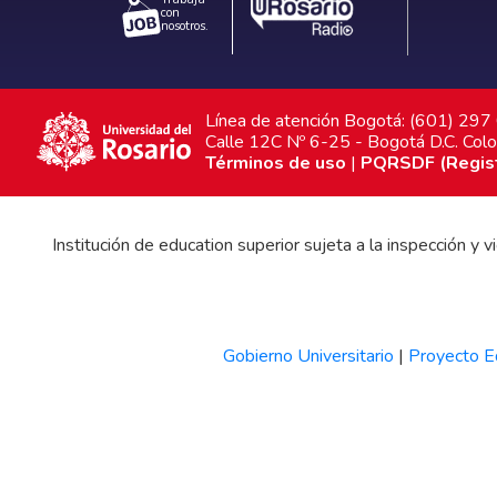
con
nosotros.
Línea de atención Bogotá: (601) 29
Calle 12C Nº 6-25 - Bogotá D.C. Col
Términos de uso
|
PQRSDF (Registr
Institución de education superior sujeta a la inspección y
Gobierno Universitario
|
Proyecto Ed