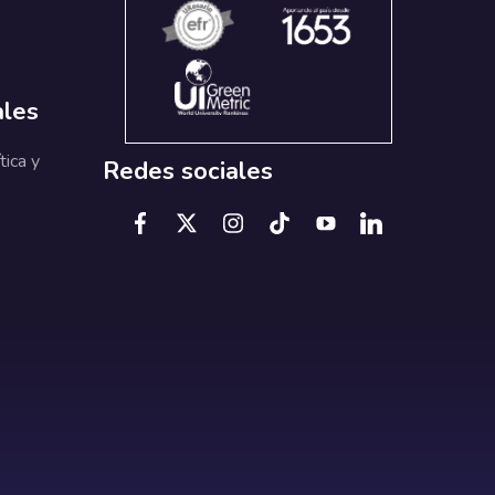
ales
tica y
Redes sociales