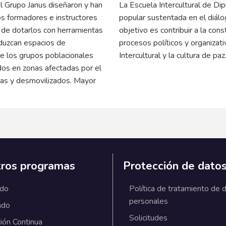
 Grupo Janus diseñaron y han
La Escuela Intercultural de Di
s formadores e instructores
popular sustentada en el diálog
n de dotarlos con herramientas
objetivo es contribuir a la cons
duzcan espacios de
procesos políticos y organizati
 de los grupos poblacionales
Intercultural y la cultura de paz
dos en zonas afectadas por el
mas y desmovilizados.
Mayor
ros programas
Protección de dato
ado
Política de tratamiento de 
personales
ado
Solicitudes
ión Continua