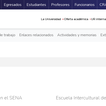
Secundario
Gu
Egresados
Estudiantes
Profesores
Funcionarios
CR
Navegación prin
La Universidad
Oferta académica
UR interna
de trabajo
Enlaces relacionados
Actividades y memorias
Ext
on el SENA
Escuela Intercultural d