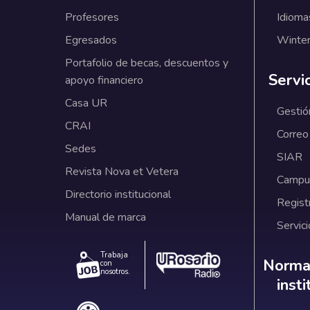
Profesores
Idioma
Egresados
Winter
Portafolio de becas, descuentos y
Servi
apoyo financiero
Casa UR
Gestió
CRAI
Correo
Sedes
SIAR
Revista Nova et Vetera
Campus
Directorio institucional
Regist
Manual de marca
Servici
Trabaja
Norm
Normat
con
nosotros.
inst