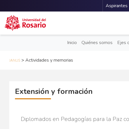
Menu 
Aspirantes
Pasar al contenido principal
Inicio
Quiénes somos
Ejes 
>
Actividades y memorias
JANUS
Extensión y formación
Diplomados en Pedagogías para la Paz c