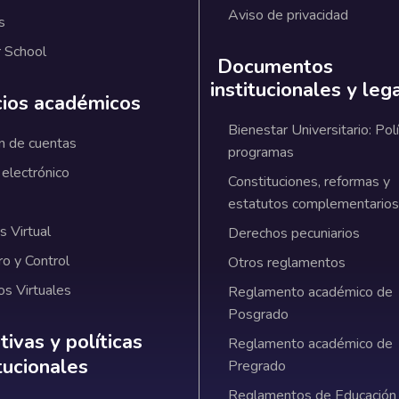
Aviso de privacidad
s
 School
Documentos
institucionales y leg
cios académicos
Bienestar Universitario: Polí
n de cuentas
programas
 electrónico
Constituciones, reformas y
estatutos complementarios
 Virtual
Derechos pecuniarios
ro y Control
Otros reglamentos
os Virtuales
Reglamento académico de
Posgrado
ativas y políticas institucionales
ivas y políticas
Reglamento académico de
itucionales
Pregrado
Reglamentos de Educación