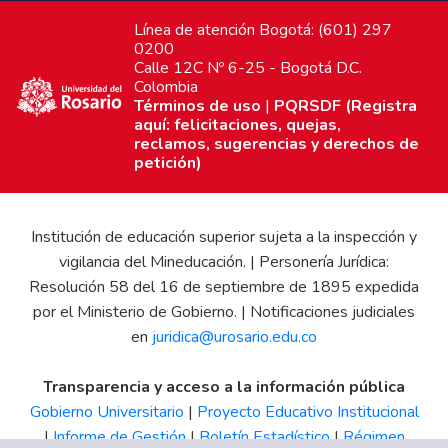
Línea de atención Bogotá: (601) 297
0200
Calle 12C Nº 6-25 - Bogotá D.C.
Colombia
Términos de uso
|
PQRSDF (Registra
aquí: felicitaciones, quejas,
reclamos, sugerencias y derechos de
petición)
Institución de educación superior sujeta a la inspección y
vigilancia del Mineducación. | Personería Jurídica:
Resolución 58 del 16 de septiembre de 1895 expedida
por el Ministerio de Gobierno. | Notificaciones judiciales
en
juridica@urosario.edu.co
Transparencia y acceso a la información pública
Gobierno Universitario
|
Proyecto Educativo Institucional
|
Informe de Gestión
|
Boletín Estadístico
|
Régimen