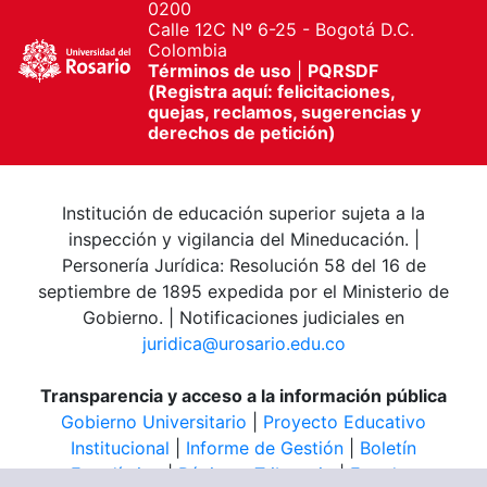
0200
Calle 12C Nº 6-25 - Bogotá D.C.
Colombia
Términos de uso
|
PQRSDF
(Registra aquí: felicitaciones,
quejas, reclamos, sugerencias y
derechos de petición)
Institución de educación superior sujeta a la
inspección y vigilancia del Mineducación. |
Personería Jurídica: Resolución 58 del 16 de
septiembre de 1895 expedida por el Ministerio de
Gobierno. | Notificaciones judiciales en
juridica@urosario.edu.co
Transparencia y acceso a la información pública
Gobierno Universitario
|
Proyecto Educativo
Institucional
|
Informe de Gestión
|
Boletín
Estadístico
|
Régimen Tributario
|
Estados