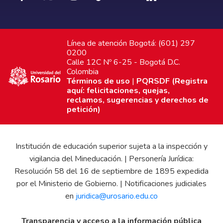
Línea de atención Bogotá: (601) 297
0200
Calle 12C Nº 6-25 - Bogotá D.C.
Colombia
Términos de uso
|
PQRSDF (Registra
aquí: felicitaciones, quejas,
reclamos, sugerencias y derechos de
petición)
Institución de educación superior sujeta a la inspección y
vigilancia del Mineducación. | Personería Jurídica:
Resolución 58 del 16 de septiembre de 1895 expedida
por el Ministerio de Gobierno. | Notificaciones judiciales
en
juridica@urosario.edu.co
Transparencia y acceso a la información pública