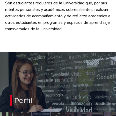
Son estudiantes regulares de la Universidad que, por sus
méritos personales y académicos sobresalientes, realizan
actividades de acompañamiento y de refuerzo académico a
otros estudiantes en programas y espacios de aprendizaje
transversales de la Universidad.
Tener un desempeño académico sobresaliente.
Tener buenas relaciones interpersonales.
Demostrar suficiencia e interés por profundizar su conocimiento
en las temáticas abordadas por las áreas transversales de la
Perfil
Universidad.
Mostrar interés por el desarrollo de habilidades de liderazgo y
comunicación.