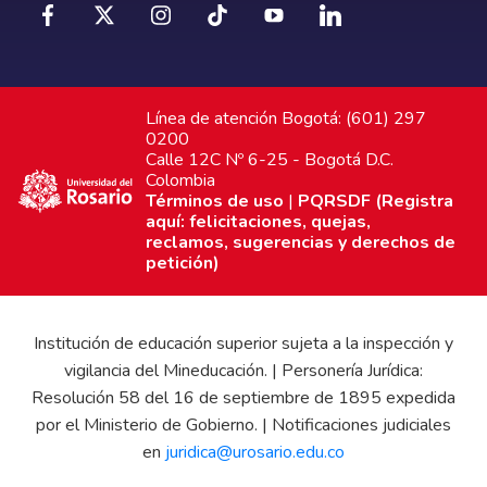
Línea de atención Bogotá: (601) 297
0200
Calle 12C Nº 6-25 - Bogotá D.C.
Colombia
Términos de uso
|
PQRSDF (Registra
aquí: felicitaciones, quejas,
reclamos, sugerencias y derechos de
petición)
Institución de educación superior sujeta a la inspección y
vigilancia del Mineducación. | Personería Jurídica:
Resolución 58 del 16 de septiembre de 1895 expedida
por el Ministerio de Gobierno. | Notificaciones judiciales
en
juridica@urosario.edu.co