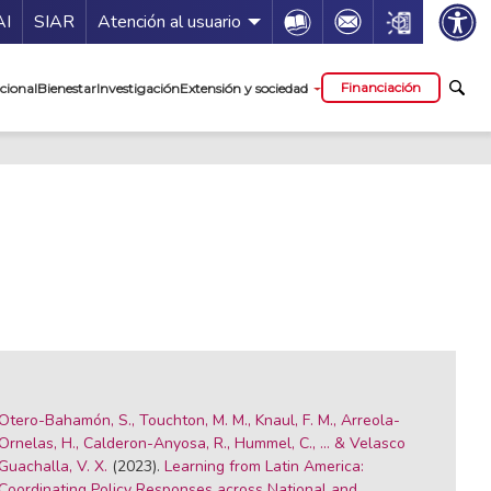
ía de servicios
Icon
Icon
Icon
AI
SIAR
Atención al usuario
cipal
Financiación
cional
Bienestar
Investigación
Extensión y sociedad
Otero-Bahamón, S., Touchton, M. M., Knaul, F. M., Arreola-
Ornelas, H., Calderon-Anyosa, R., Hummel, C., ... & Velasco
Guachalla, V. X.
(2023).
Learning from Latin America:
Coordinating Policy Responses across National and