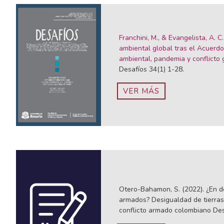
Franchini, M., & Evangelista, A. C.
ambiental global tras el Acuerdo 
ambiental, pandemia y conflicto g
Desafíos 34(1) 1-28.
VER MÁS
Otero-Bahamon, S. (2022). ¿En 
armados? Desigualdad de tierras
conflicto armado colombiano Des