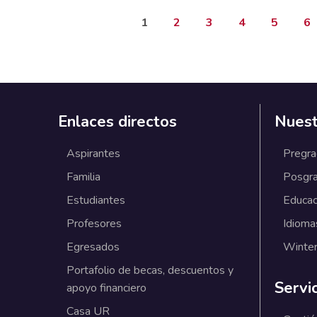
Página actual
Page
Page
Page
Page
Pa
1
2
3
4
5
6
Enlaces directos
Nuest
Aspirantes
Pregr
Familia
Posgr
Estudiantes
Educac
Profesores
Idioma
Egresados
Winter
Portafolio de becas, descuentos y
Servi
apoyo financiero
Casa UR