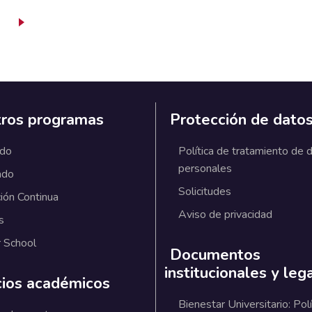
ge
ros programas
Protección de dato
ado
Política de tratamiento de 
personales
ado
Solicitudes
ión Continua
Aviso de privacidad
s
 School
Documentos
institucionales y leg
cios académicos
Bienestar Universitario: Polí