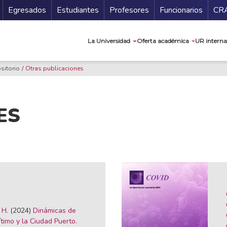
Secundario
Gu
Egresados
Estudiantes
Profesores
Funcionarios
CR
Navegación prin
La Universidad
Oferta académica
UR interna
sitorio
Otras publicaciones
ES
 H.
(2024)
Dinámicas de
timo y la Ciudad Puerto.