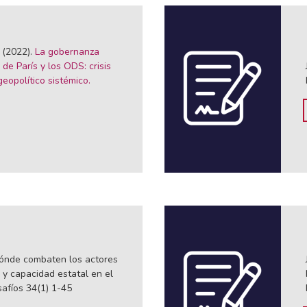
(2022).
La gobernanza
de París y los ODS: crisis
eopolítico sistémico.
dónde combaten los actores
 y capacidad estatal en el
afíos 34(1) 1-45