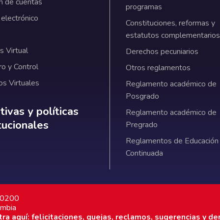
n de cuentas
programas
 electrónico
Constituciones, reformas y
estatutos complementarios
 Virtual
Derechos pecuniarios
ro y Control
Otros reglamentos
os Virtuales
Reglamento académico de
Posgrado
ativas y políticas institucionales
ivas y políticas
Reglamento académico de
itucionales
Pregrado
Reglamentos de Educación
Continuada
7 0200
ombia
a aquí: felicitaciones, quejas, reclamos, sugerencias y de