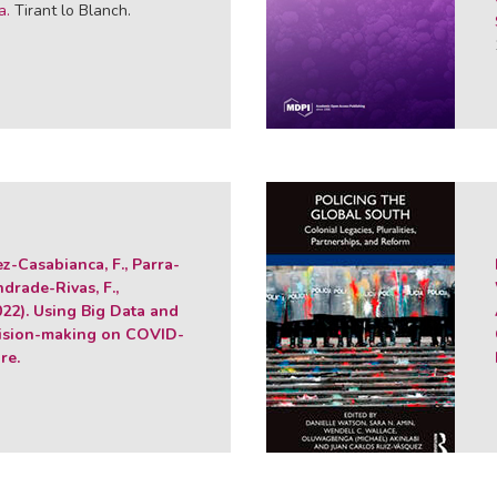
a.
Tirant lo Blanch.
z-Casabianca, F., Parra-
ndrade-Rivas, F.,
022). Using Big Data and
cision-making on COVID-
are.