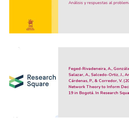
Análisis y respuestas al problem
Feged-Rivadeneira, A., Gonzále
Salazar, A., Salcedo-Ortiz, J., A
Cárdenas, P., & Corredor, V. (2
Network Theory to Inform De
19 in Bogotá. In Research Squ