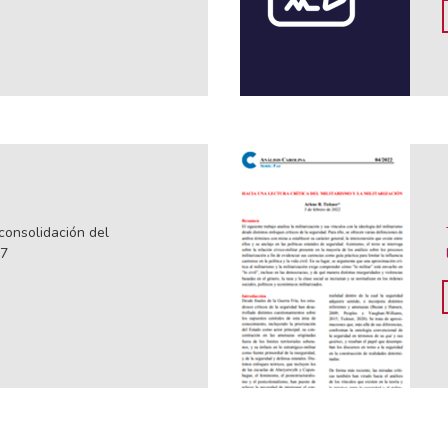
 consolidación del
77