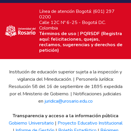
Línea de atención Bogotá: (601) 297
0200
Calle 12C Nº 6-25 - Bogotá D.C.
Colombia
Términos de uso
|
PQRSDF (Registra
aquí: felicitaciones, quejas,
reclamos, sugerencias y derechos de
petición)
Institución de educación superior sujeta a la inspección y
vigilancia del Mineducación. | Personería Jurídica:
Resolución 58 del 16 de septiembre de 1895 expedida
por el Ministerio de Gobierno. | Notificaciones judiciales
en
juridica@urosario.edu.co
Transparencia y acceso a la información pública
Gobierno Universitario
|
Proyecto Educativo Institucional
|
Informe de Gestión
|
Boletín Estadístico
|
Régimen