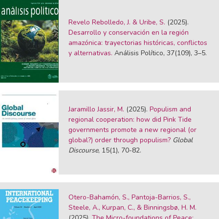
Revelo Rebolledo, J. & Uribe, S.
(2025).
Desarrollo y conservación en la región
amazónica: trayectorias históricas, conflictos
y alternativas.
Análisis Político, 37(109), 3–5.
Jaramillo Jassir, M.
(2025).
Populism and
regional cooperation: how did Pink Tide
governments promote a new regional (or
global?) order through populism?
Global
Discourse
, 15(1), 70-82.
Otero-Bahamón, S., Pantoja-Barrios, S.,
Steele, A., Kurpan, C., & Binningsbø, H. M.
(2025).
The Micro-foundations of Peace: