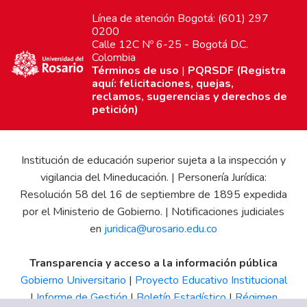
Línea de atención Bogotá: (601) 297
0200
Calle 12C Nº 6-25 - Bogotá D.C.
Colombia
Términos de uso
|
PQRSDF (Registra
aquí: felicitaciones, quejas,
reclamos, sugerencias y derechos de
petición)
Institución de educación superior sujeta a la inspección y
vigilancia del Mineducación. | Personería Jurídica:
Resolución 58 del 16 de septiembre de 1895 expedida
por el Ministerio de Gobierno. | Notificaciones judiciales
en
juridica@urosario.edu.co
Transparencia y acceso a la información pública
Gobierno Universitario
|
Proyecto Educativo Institucional
|
Informe de Gestión
|
Boletín Estadístico
|
Régimen