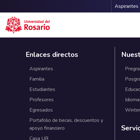
Menu 
Aspirantes
Pasar al contenido principal
Enlaces directos
Nuest
Aspirantes
Pregr
Familia
Posgr
Estudiantes
Educac
Profesores
Idioma
Egresados
Winter
Portafolio de becas, descuentos y
Servi
apoyo financiero
Casa UR