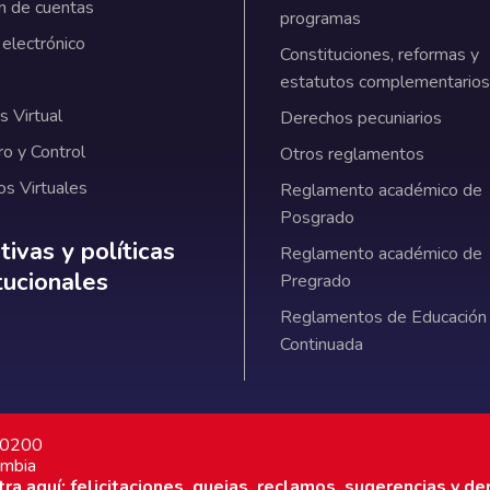
n de cuentas
programas
 electrónico
Constituciones, reformas y
estatutos complementarios
 Virtual
Derechos pecuniarios
ro y Control
Otros reglamentos
os Virtuales
Reglamento académico de
Posgrado
ativas y políticas institucionales
ivas y políticas
Reglamento académico de
itucionales
Pregrado
Reglamentos de Educación
Continuada
7 0200
ombia
a aquí: felicitaciones, quejas, reclamos, sugerencias y de