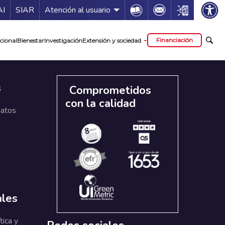
ía de servicios
Icon
Icon
Icon
AI
SIAR
Atención al usuario
cipal
Financiación
cional
Bienestar
Investigación
Extensión y sociedad
s
Comprometidos
con la calidad
datos
ales
tica y