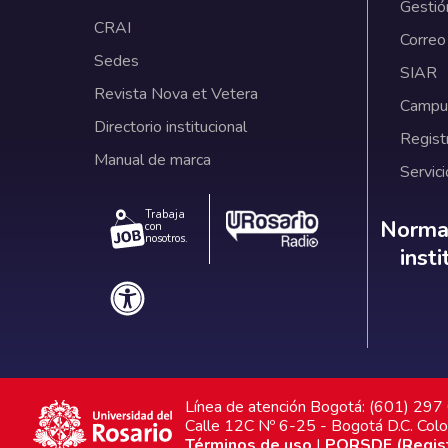
Gestió
CRAI
Correo
Sedes
SIAR
Revista Nova et Vetera
Campus
Directorio institucional
Regist
Manual de marca
Servici
Trabaja
Norm
Normat
con
nosotros.
inst
Línea de atención Bogotá: (601) 29
Calle 12C Nº 6-25 - Bogotá D.C. Col
Términos de uso
|
PQRSDF (Registr