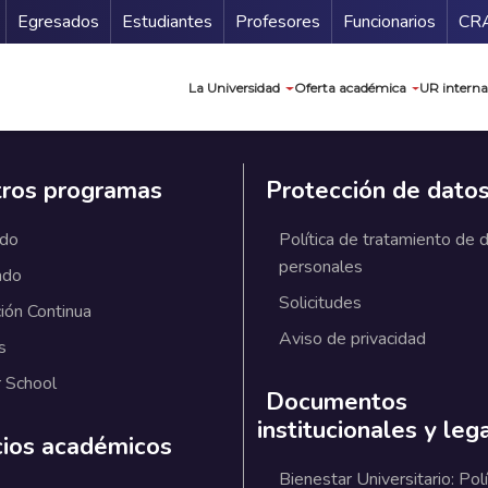
Secundario
Gu
Egresados
Estudiantes
Profesores
Funcionarios
CR
Navegación prin
La Universidad
Oferta académica
UR interna
ros programas
Protección de dato
ado
Política de tratamiento de 
personales
ado
Solicitudes
ión Continua
Aviso de privacidad
s
 School
Documentos
institucionales y leg
cios académicos
Bienestar Universitario: Polí