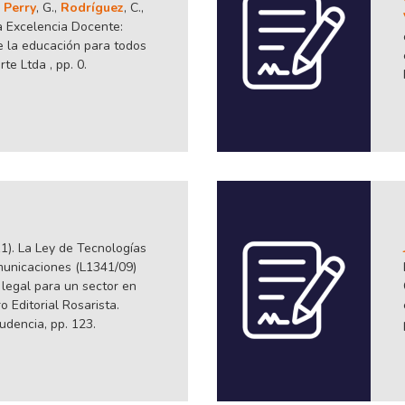
,
Perry
, G.,
Rodríguez
, C.,
 la Excelencia Docente:
e la educación para todos
te Ltda , pp. 0.
011). La Ley de Tecnologías
omunicaciones (L1341/09)
 legal para un sector en
 Editorial Rosarista.
udencia, pp. 123.