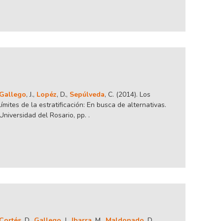
Gallego
, J.,
Lopéz
, D.,
Sepúlveda
, C. (2014). Los
límites de la estratificación: En busca de alternativas.
Universidad del Rosario, pp. .
Cortés
, D.,
Gallego
, J.,
Ibarra
, M.,
Maldonado
, D.,