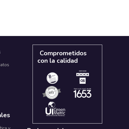
s
Comprometidos
con la calidad
datos
ales
tica y