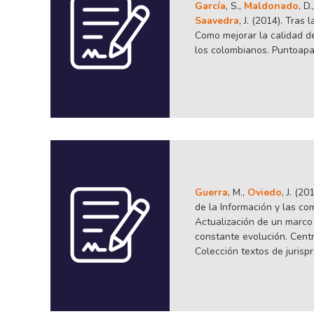
García
, S.,
Maldonado
, D.
Saavedra
, J. (2014). Tras
Como mejorar la calidad d
los colombianos. Puntoapar
Guerra
, M.,
Oviedo
, J. (2
de la Información y las c
Actualización de un marco
constante evolución. Centro
Colección textos de jurispr