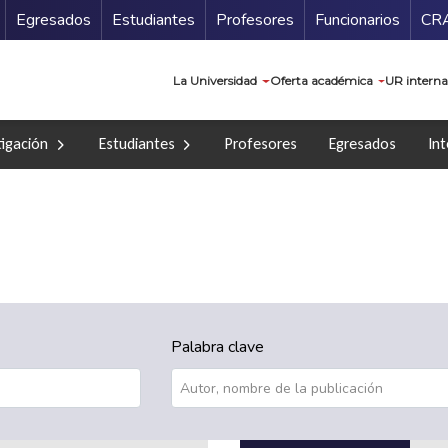
Secundario
Gu
Egresados
Estudiantes
Profesores
Funcionarios
CR
Navegación prin
La Universidad
Oferta académica
UR interna
tigación
Estudiantes
Profesores
Egresados
Int
Palabra clave