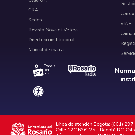
Casa UR
Gestió
CRAI
Correo
Sedes
SIAR
Revista Nova et Vetera
Campus
Directorio institucional
Regist
Manual de marca
Servici
Trabaja
Norm
Normat
con
nosotros.
inst
Línea de atención Bogotá: (601) 29
Calle 12C Nº 6-25 - Bogotá D.C. Col