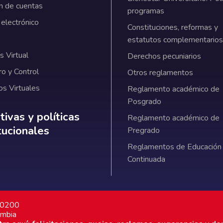
n de cuentas
programas
 electrónico
Constituciones, reformas y
estatutos complementarios
 Virtual
Derechos pecuniarios
ro y Control
Otros reglamentos
os Virtuales
Reglamento académico de
Posgrado
ativas y políticas institucionales
ivas y políticas
Reglamento académico de
itucionales
Pregrado
Reglamentos de Educación
Continuada
7 0200
ombia