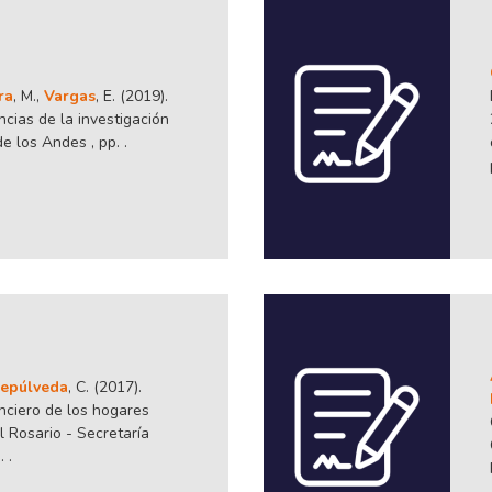
ra
, M.,
Vargas
, E. (2019).
cias de la investigación
e los Andes , pp. .
epúlveda
, C. (2017).
nciero de los hogares
 Rosario - Secretaría
 .