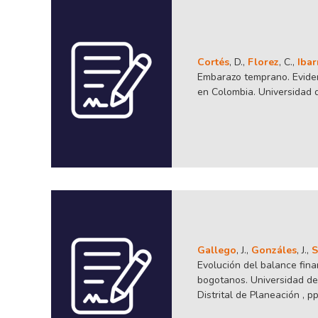
Cortés
, D.,
Florez
, C.,
Ibar
Embarazo temprano. Eviden
en Colombia. Universidad d
Gallego
, J.,
Gonzáles
, J.,
S
Evolución del balance fina
bogotanos. Universidad del
Distrital de Planeación , pp.