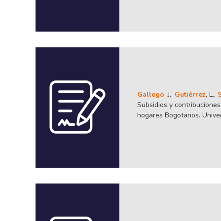
Gallego
, J.,
Gutiérrez
, L.,
Subsidios y contribuciones
hogares Bogotanos. Univers