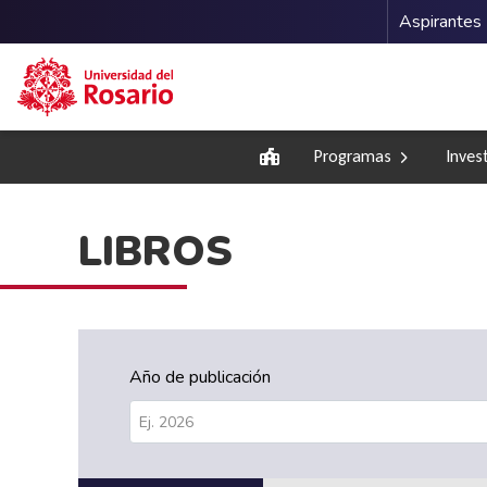
Menu 
Aspirantes
Pasar al contenido principal
Inicio
Programas
Inves
LIBROS
Año de publicación