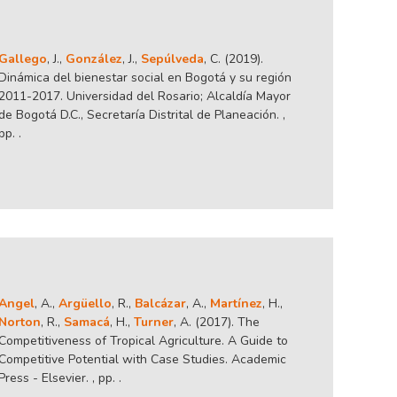
Gallego
, J.,
González
, J.,
Sepúlveda
, C. (2019).
Dinámica del bienestar social en Bogotá y su región
2011-2017. Universidad del Rosario; Alcaldía Mayor
de Bogotá D.C., Secretaría Distrital de Planeación. ,
pp. .
Angel
, A.,
Argüello
, R.,
Balcázar
, A.,
Martínez
, H.,
Norton
, R.,
Samacá
, H.,
Turner
, A. (2017). The
Competitiveness of Tropical Agriculture. A Guide to
Competitive Potential with Case Studies. Academic
Press - Elsevier. , pp. .