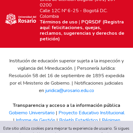
0200
Calle 12C Nº 6-25 - Bogotá D.C.
Colombia
Términos de uso
|
PQRSDF (Registra
aquí: felicitaciones, quejas,
reclamos, sugerencias y derechos de
petición)
Institución de educación superior sujeta a la inspección y
vigilancia del Mineducación. | Personería Jurídica:
Resolución 58 del 16 de septiembre de 1895 expedida
por el Ministerio de Gobierno. | Notificaciones judiciales
en
juridica@urosario.edu.co
Transparencia y acceso a la información pública
Gobierno Universitario
|
Proyecto Educativo Institucional
|
Informe de Gestión
|
Boletín Estadístico
|
Régimen
Tributario
|
Estados Financieros
|
Código de Ética
|
Canal
Este sitio utiliza cookies para mejorar tu experiencia de usuario. Si sigues