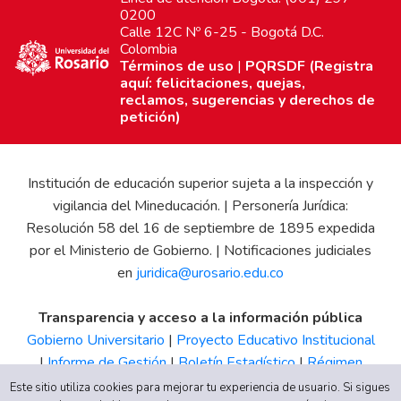
0200
Calle 12C Nº 6-25 - Bogotá D.C.
Colombia
Términos de uso
|
PQRSDF (Registra
aquí: felicitaciones, quejas,
reclamos, sugerencias y derechos de
petición)
Institución de educación superior sujeta a la inspección y
vigilancia del Mineducación. | Personería Jurídica:
Resolución 58 del 16 de septiembre de 1895 expedida
por el Ministerio de Gobierno. | Notificaciones judiciales
en
juridica@urosario.edu.co
Transparencia y acceso a la información pública
Gobierno Universitario
|
Proyecto Educativo Institucional
|
Informe de Gestión
|
Boletín Estadístico
|
Régimen
Tributario
|
Estados Financieros
|
Código de Ética
|
Canal
Este sitio utiliza cookies para mejorar tu experiencia de usuario. Si sigues